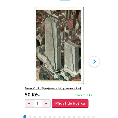
New York (Spojené státy americké)
Pittsburgh 
50 Kč
50 Kč
Skladem 1 ks
/
ks
/
ks
Přidat do košíku