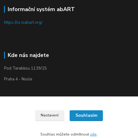
Informační systém abART
https://cs.isabart.org/
Kde nás najdete
Pod Terebkou 1139/15
Praha 4 - Nusle
Souhlasím
Nastavení
Upravit sběr cookies.
Souhlas můžete odmítnout
zde
.