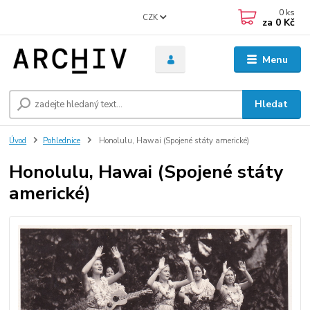
0
ks
CZK
za
0 Kč
Menu
Hledat
Úvod
Pohlednice
Honolulu, Hawai (Spojené státy americké)
Honolulu, Hawai (Spojené státy
americké)