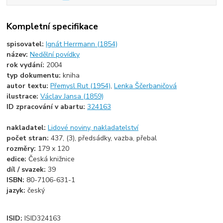
Kompletní specifikace
spisovatel:
Ignát Herrmann (1854)
název:
Nedělní povídky
rok vydání:
2004
typ dokumentu:
kniha
autor textu:
Přemysl Rut (1954)
,
Lenka Ščerbaničová
ilustrace:
Václav Jansa (1859)
ID zpracování v abartu:
324163
nakladatel:
Lidové noviny, nakladatelství
počet stran:
437, (3), předsádky, vazba, přebal
rozměry:
179 x 120
edice:
Česká knižnice
díl / svazek:
39
ISBN:
80-7106-631-1
jazyk:
český
ISID:
ISID324163