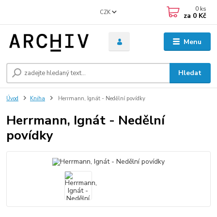
0
ks
CZK
za
0 Kč
Menu
Hledat
Úvod
Kniha
Herrmann, Ignát - Nedělní povídky
Herrmann, Ignát - Nedělní
povídky