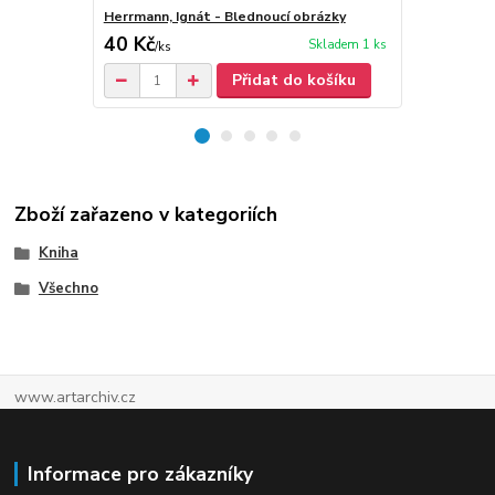
Herrmann, Ignát - Blednoucí obrázky
Herrmann, Ig
40 Kč
50 Kč
Skladem 1 ks
/
ks
/
ks
Přidat do košíku
Zboží zařazeno v kategoriích
Kniha
Všechno
www.artarchiv.cz
Informace pro zákazníky