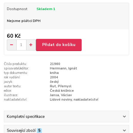
Dostupnost
Skladem 1
Nejsme plátci DPH
60 Kč
Přidat do košíku
Číslo produktu:
21960
spisovatel/editor:
Herrmann, Ignát
typ dokumentu:
kniha
rok vydání:
2004
jazyk:
český
autor textu:
Rut, Přemysl
edice:
Česká knižnice
ilustrace:
Jansa, Václav
nakladatelství:
Lidové noviny, nakladatelství
Kompletní specifikace
Související zboží
5