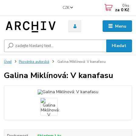
0
ks
CZK
za
0 Kč
Menu
Hledat
Úvod
Pozvánka autorská
Galina Miklínová: V kanafasu
Galina Miklínová: V kanafasu
Dostupnost
Skladem 1 ks