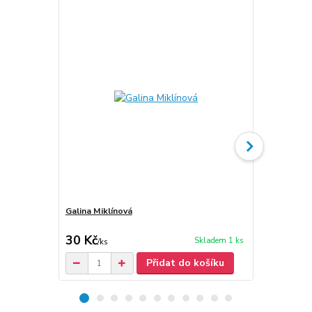
Galina Miklínová
Galina Miklí
30 Kč
30 Kč
Skladem 1 ks
/
ks
/
ks
Přidat do košíku