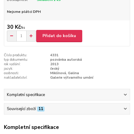
Nejsme plátci DPH
30 Kč
/
ks
Přidat do košíku
Číslo produktu:
4331
typ dokumentu:
pozvánka autorská
rok vydání:
2013
jazyk:
český
osobnosti:
Miklínová, Galina
nakladatelství:
Galerie výtvarného umění
Kompletní specifikace
Související zboží
11
Kompletní specifikace