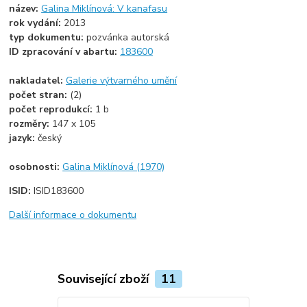
název:
Galina Miklínová: V kanafasu
rok vydání:
2013
typ dokumentu:
pozvánka autorská
ID zpracování v abartu:
183600
nakladatel:
Galerie výtvarného umění
počet stran:
(2)
počet reprodukcí:
1 b
rozměry:
147 x 105
jazyk:
český
osobnosti:
Galina Miklínová (1970)
ISID:
ISID183600
Další informace o dokumentu
Související zboží
11