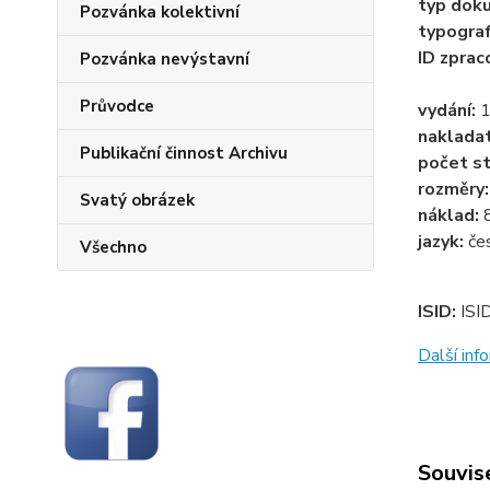
typ dok
Pozvánka kolektivní
typogra
ID zprac
Pozvánka nevýstavní
Průvodce
vydání:
1
naklada
Publikační činnost Archivu
počet st
rozměry
Svatý obrázek
náklad:
jazyk:
če
Všechno
ISID:
ISI
Další in
Souvise