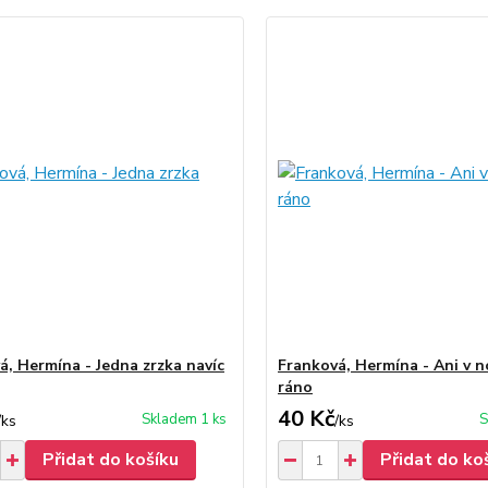
á, Hermína - Jedna zrzka navíc
Franková, Hermína - Ani v no
ráno
40 Kč
Skladem 1 ks
S
/
ks
/
ks
Přidat do košíku
Přidat do ko