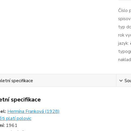
Číslo 
spisov
typ d
rok vy
jazyk:
typogr
naklad
etní specifikace
Sou
tní specifikace
tel:
Hermína Franková (1928)
ti platí polovic
ní:
1961