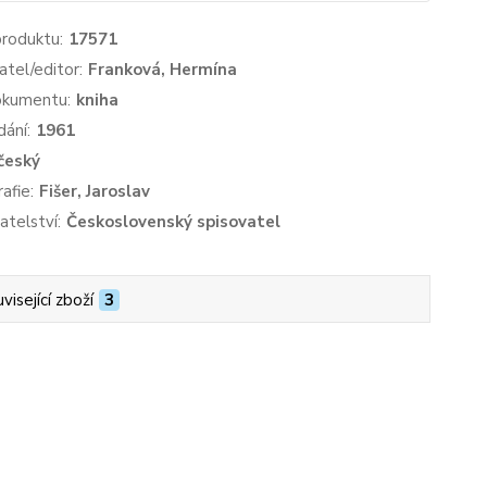
produktu:
17571
atel/editor:
Franková, Hermína
okumentu:
kniha
dání:
1961
český
afie:
Fišer, Jaroslav
atelství:
Československý spisovatel
visející zboží
3