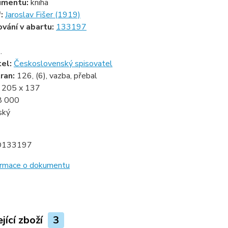
umentu:
kniha
f:
Jaroslav Fišer (1919)
ování v abartu:
133197
.
tel:
Československý spisovatel
ran:
126, (6), vazba, přebal
:
205 x 137
8 000
ský
D133197
formace o dokumentu
jící zboží
3