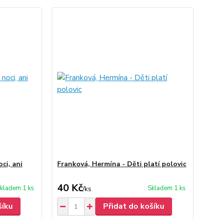
ci, ani
Franková, Hermína - Děti platí polovic
40 Kč
kladem 1 ks
Skladem 1 ks
/
ks
šíku
Přidat do košíku