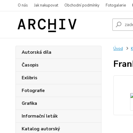
O nás
Jak nakupovat
Obchodní podmínky
Fotogalerie
Úvod
K
Autorská díla
Fran
Časopis
Exlibris
Fotografie
Grafika
Informační leták
Katalog autorský