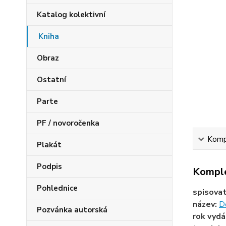
Katalog kolektivní
Kniha
Obraz
Ostatní
Parte
PF / novoročenka
Kompl
Plakát
Podpis
Komple
Pohlednice
spisova
název:
Dě
Pozvánka autorská
rok vydá