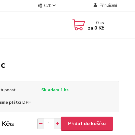
Přihlášení
CZK
0
ks
za
0 Kč
ic
tupnost
Skladem 1 ks
sme plátci DPH
 Kč
Přidat do košíku
/
ks