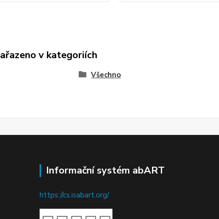
zařazeno v kategoriích
Všechno
Informační systém abART
https://cs.isabart.org/