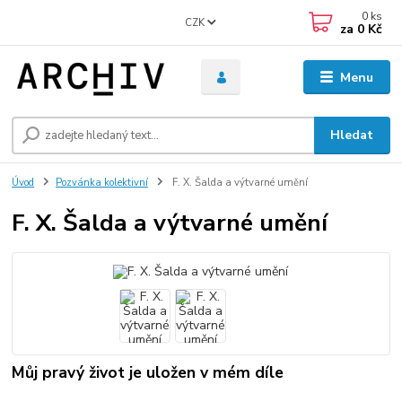
0
ks
CZK
za
0 Kč
Menu
Hledat
Úvod
Pozvánka kolektivní
F. X. Šalda a výtvarné umění
F. X. Šalda a výtvarné umění
Můj pravý život je uložen v mém díle