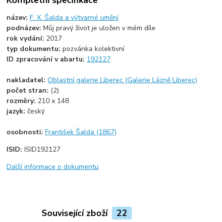
název:
F. X. Šalda a výtvarné umění
podnázev:
Můj pravý život je uložen v mém díle
rok vydání:
2017
typ dokumentu:
pozvánka kolektivní
ID zpracování v abartu:
192127
nakladatel:
Oblastní galerie Liberec (Galerie Lázně Liberec)
počet stran:
(2)
rozměry:
210 x 148
jazyk:
český
osobnosti:
František Šalda (1867)
ISID:
ISID192127
Další informace o dokumentu
Související zboží
22