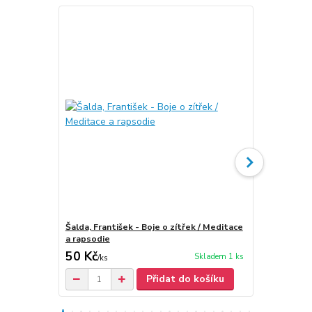
Šalda, František - Boje o zítřek / Meditace
František X
a rapsodie
50 Kč
50 Kč
Skladem 1 ks
/
ks
Přidat do košíku