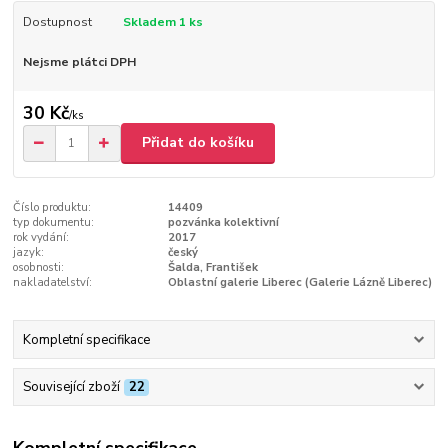
Dostupnost
Skladem 1 ks
Nejsme plátci DPH
30 Kč
/
ks
Přidat do košíku
Číslo produktu:
14409
typ dokumentu:
pozvánka kolektivní
rok vydání:
2017
jazyk:
český
osobnosti:
Šalda, František
nakladatelství:
Oblastní galerie Liberec (Galerie Lázně Liberec)
Kompletní specifikace
Související zboží
22
Kompletní specifikace