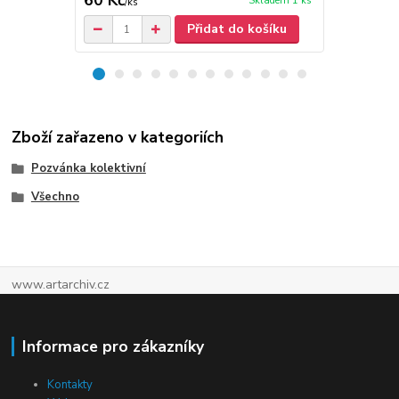
60 Kč
40 Kč
Skladem 1 ks
/
ks
/
ks
Přidat do košíku
Zboží zařazeno v kategoriích
Pozvánka kolektivní
Všechno
www.artarchiv.cz
Informace pro zákazníky
Kontakty