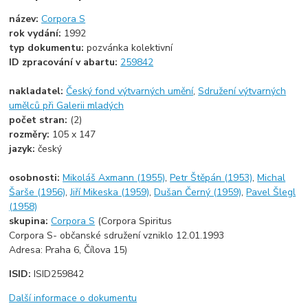
název:
Corpora S
rok vydání:
1992
typ dokumentu:
pozvánka kolektivní
ID zpracování v abartu:
259842
nakladatel:
Český fond výtvarných umění
,
Sdružení výtvarných
umělců při Galerii mladých
počet stran:
(2)
rozměry:
105 x 147
jazyk:
český
osobnosti:
Mikoláš Axmann (1955)
,
Petr Štěpán (1953)
,
Michal
Šarše (1956)
,
Jiří Mikeska (1959)
,
Dušan Černý (1959)
,
Pavel Šlegl
(1958)
skupina:
Corpora S
(Corpora Spiritus
Corpora S- občanské sdružení vzniklo 12.01.1993
Adresa: Praha 6, Čílova 15)
ISID:
ISID259842
Další informace o dokumentu