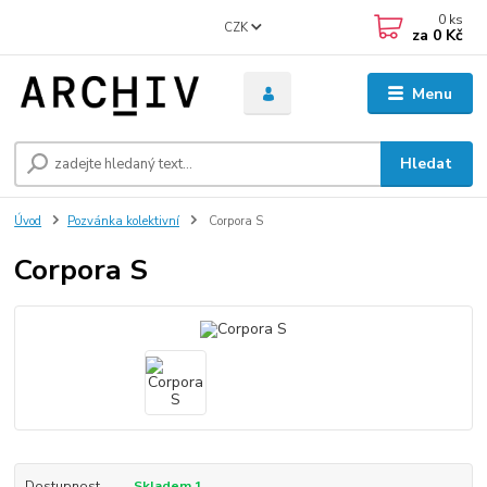
0
ks
CZK
za
0 Kč
Menu
Hledat
Úvod
Pozvánka kolektivní
Corpora S
Corpora S
Dostupnost
Skladem 1