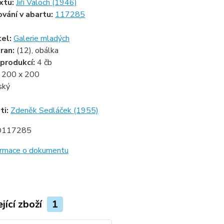
xtu:
Jiří Valoch (1946)
ování v abartu:
117285
tel:
Galerie mladých
ran:
(12), obálka
produkcí:
4 čb
:
200 x 200
ský
ti:
Zdeněk Sedláček (1955)
D117285
formace o dokumentu
jící zboží
1