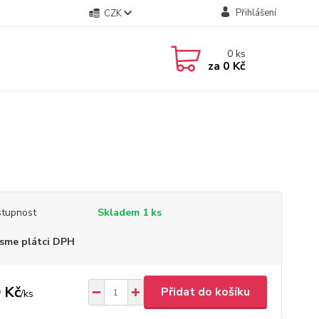
Přihlášení
CZK
0
ks
za
0 Kč
tupnost
Skladem 1 ks
sme plátci DPH
 Kč
Přidat do košíku
/
ks