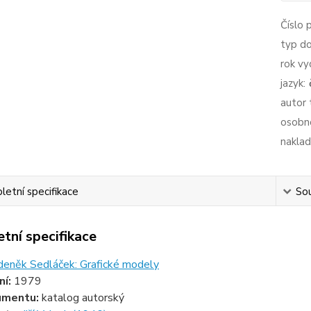
Číslo 
typ d
rok vy
jazyk:
autor 
osobno
naklad
etní specifikace
Sou
tní specifikace
deněk Sedláček: Grafické modely
ní:
1979
umentu:
katalog autorský