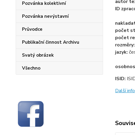
autor te
Pozvánka kolektivní
ID zprac
Pozvánka nevýstavní
naklada
Průvodce
počet st
počet re
Publikační činnost Archivu
rozměry
jazyk:
če
Svatý obrázek
osobnos
Všechno
ISID:
ISI
Další in
Souvise