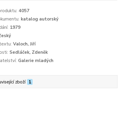
produktu:
4057
okumentu:
katalog autorský
dání:
1979
český
textu:
Valoch, Jiří
sti:
Sedláček, Zdeněk
atelství:
Galerie mladých
visející zboží
1