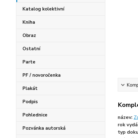
Katalog kolektivní
Kniha
Obraz
Ostatní
Parte
PF / novoročenka
Kompl
Plakát
Podpis
Komple
Pohlednice
název:
Z
rok vydá
Pozvánka autorská
typ dok