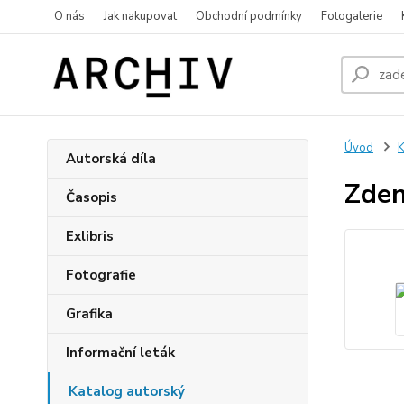
O nás
Jak nakupovat
Obchodní podmínky
Fotogalerie
Úvod
K
Autorská díla
Zden
Časopis
Exlibris
Fotografie
Grafika
Informační leták
Katalog autorský