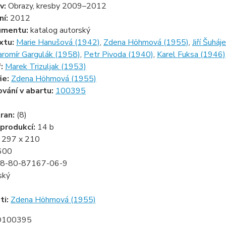
v:
Obrazy, kresby 2009–2012
ní:
2012
umentu:
katalog autorský
xtu:
Marie Hanušová (1942)
,
Zdena Höhmová (1955)
,
Jiří Šuhá
aromír Gargulák (1958)
,
Petr Pivoda (1940)
,
Karel Fuksa (1946)
f:
Marek Trizuljak (1953)
ie:
Zdena Höhmová (1955)
ování v abartu:
100395
ran:
(8)
produkcí:
14 b
:
297 x 210
600
8-80-87167-06-9
ský
ti:
Zdena Höhmová (1955)
D100395