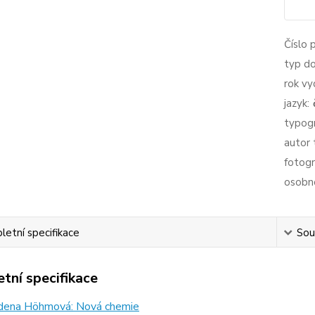
Číslo 
typ d
rok vy
jazyk:
typogr
autor 
fotogr
osobno
etní specifikace
Souv
tní specifikace
dena Höhmová: Nová chemie