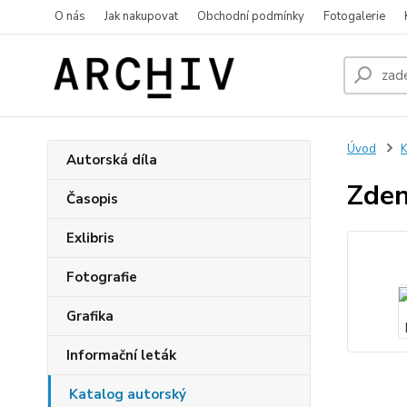
O nás
Jak nakupovat
Obchodní podmínky
Fotogalerie
Úvod
K
Autorská díla
Zden
Časopis
Exlibris
Fotografie
Grafika
Informační leták
Katalog autorský