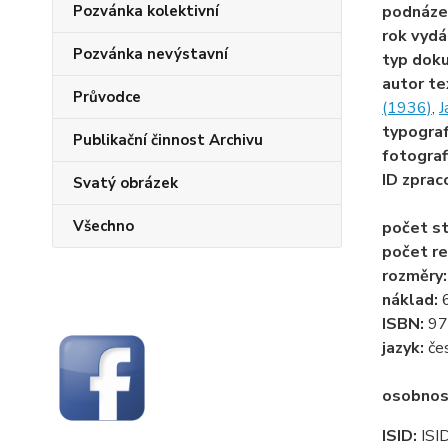
Pozvánka kolektivní
podnáze
rok vydá
Pozvánka nevýstavní
typ dok
autor te
Průvodce
(1936)
,
J
typogra
Publikační činnost Archivu
fotograf
ID zprac
Svatý obrázek
Všechno
počet st
počet re
rozměry
náklad:
ISBN:
97
jazyk:
če
osobnos
ISID:
ISI