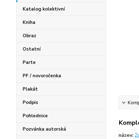
Katalog kolektivní
Kniha
Obraz
Ostatní
Parte
PF / novoročenka
Plakát
Podpis
Kompl
Pohlednice
Komple
Pozvánka autorská
název:
Z