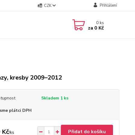
Přihlášení
CZK
0
ks
za
0 Kč
zy, kresby 2009–2012
tupnost
Skladem 1 ks
sme plátci DPH
 Kč
Přidat do košíku
/
ks