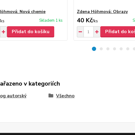
Höhmová: Nová chemie
Zdena Höhmová: Obrazy
40 Kč
Skladem 1 ks
S
/
ks
/
ks
Přidat do košíku
Přidat do ko
zařazeno v kategoriích
og autorský
Všechno