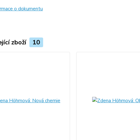
formace o dokumentu
jící zboží
10