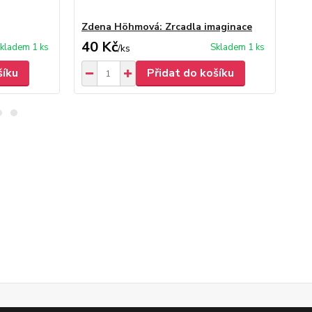
Zdena Höhmová: Zrcadla imaginace
Zd
40 Kč
30
kladem 1 ks
Skladem 1 ks
/
ks
šíku
Přidat do košíku