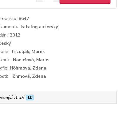
produktu:
8647
okumentu:
katalog autorský
dání:
2012
český
afie:
Trizuljak, Marek
textu:
Hanušová, Marie
afie:
Höhmová, Zdena
sti:
Höhmová, Zdena
isející zboží
10