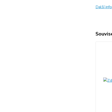
Další in
Souvise