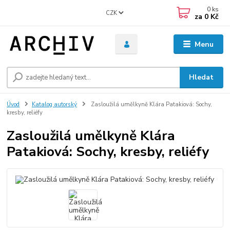
0
ks
CZK
za
0 Kč
Menu
Hledat
Úvod
Katalog autorský
Zasloužilá umělkyně Klára Patakiová: Sochy,
kresby, reliéfy
Zasloužilá umělkyně Klára
Patakiová: Sochy, kresby, reliéfy