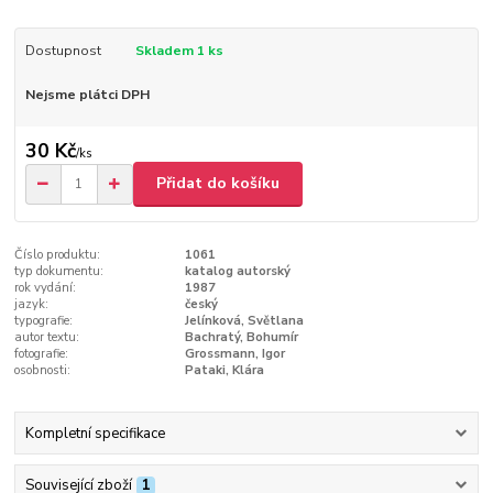
Dostupnost
Skladem 1 ks
Nejsme plátci DPH
30 Kč
/
ks
Přidat do košíku
Číslo produktu:
1061
typ dokumentu:
katalog autorský
rok vydání:
1987
jazyk:
český
typografie:
Jelínková, Světlana
autor textu:
Bachratý, Bohumír
fotografie:
Grossmann, Igor
osobnosti:
Pataki, Klára
Kompletní specifikace
Související zboží
1