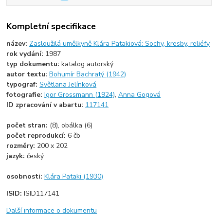
Kompletní specifikace
název:
Zasloužilá umělkyně Klára Patakiová: Sochy, kresby, reliéfy
rok vydání:
1987
typ dokumentu:
katalog autorský
autor textu:
Bohumír Bachratý (1942)
typograf:
Světlana Jelínková
fotografie:
Igor Grossmann (1924)
,
Anna Gogová
ID zpracování v abartu:
117141
počet stran:
(8), obálka (6)
počet reprodukcí:
6 čb
rozměry:
200 x 202
jazyk:
český
osobnosti:
Klára Pataki (1930)
ISID:
ISID117141
Další informace o dokumentu