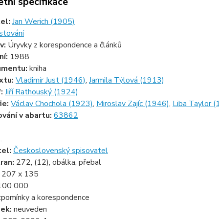
tní specifikace
tel:
Jan Werich (1905)
stování
v:
Úryvky z korespondence a článků
ní:
1988
umentu:
kniha
xtu:
Vladimír Just (1946)
,
Jarmila Týlová (1913)
f:
Jiří Rathouský (1924)
ie:
Václav Chochola (1923)
,
Miroslav Zajíc (1946)
,
Liba Taylor 
ování v abartu:
63862
.
tel:
Československý spisovatel
ran:
272, (12), obálka, přebal
:
207 x 135
100 000
pomínky a korespondence
zek:
neuveden