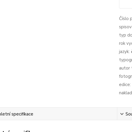
Číslo 
spisov
typ d
rok vy
jazyk:
typogr
autor 
fotogr
edice:
naklad
etní specifikace
Sou