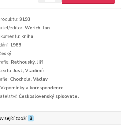
produktu:
9193
atel/editor:
Werich, Jan
okumentu:
kniha
dání:
1988
český
afie:
Rathouský, Jiří
textu:
Just, Vladimír
afie:
Chochola, Václav
Vzpomínky a korespondence
atelství:
Československý spisovatel
visející zboží
8