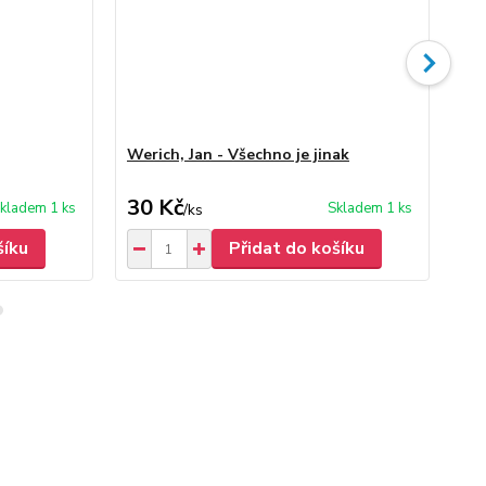
Werich, Jan - Všechno je jinak
Wer
vl
30 Kč
30
kladem 1 ks
Skladem 1 ks
/
ks
šíku
Přidat do košíku