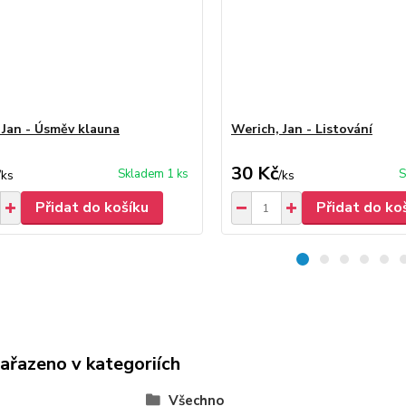
 Jan - Úsměv klauna
Werich, Jan - Listování
30 Kč
Skladem 1 ks
S
/
ks
/
ks
Přidat do košíku
Přidat do ko
zařazeno v kategoriích
Všechno