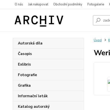
O nás
Jak nakupovat
Obchodní podmínky
Fotogalerie
Úvod
K
Autorská díla
Weri
Časopis
Exlibris
Fotografie
Grafika
Informační leták
Katalog autorský