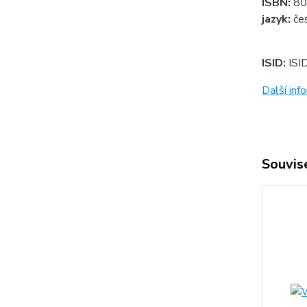
ISBN:
80
jazyk:
če
ISID:
ISI
Další in
Souvise