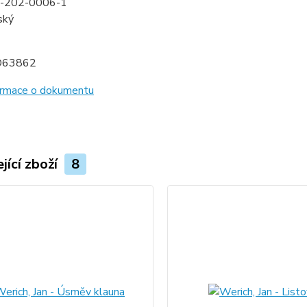
-202-0006-1
ský
D63862
formace o dokumentu
jící zboží
8