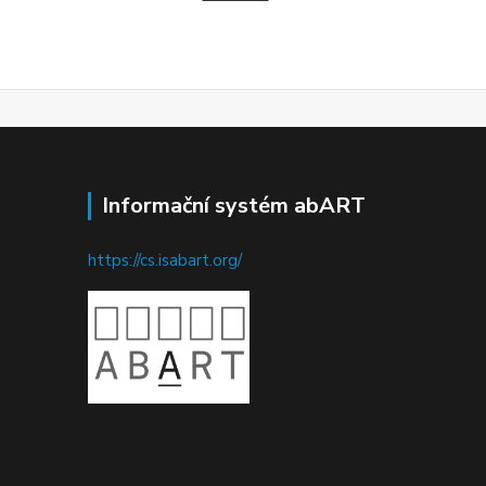
Informační systém abART
https://cs.isabart.org/