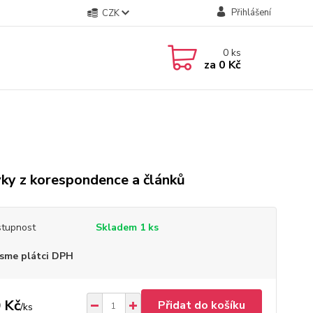
Přihlášení
CZK
0
ks
za
0 Kč
ky z korespondence a článků
tupnost
Skladem 1 ks
sme plátci DPH
 Kč
Přidat do košíku
/
ks