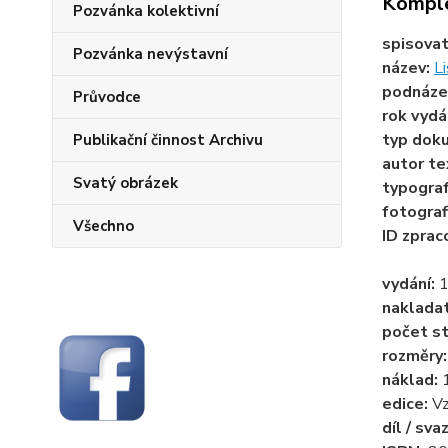
Komple
Pozvánka kolektivní
spisova
Pozvánka nevýstavní
název:
Li
podnáze
Průvodce
rok vydá
typ dok
Publikační činnost Archivu
autor te
Svatý obrázek
typogra
fotograf
Všechno
ID zprac
vydání:
1
naklada
počet st
rozměry
náklad:
edice:
Vz
díl / sva