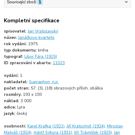
Související zboží
1
Kompletní specifikace
spisovatel:
Jan Vratislavský
název:
Janáčkovo kvarteto
rok vydání:
1975
typ dokumentu:
kniha
typograf:
Libor Fára (1925)
ID zpracování v abartu:
11023
vydání:
1.
nakladatel:
Supraphon, n.p.
počet stran:
57, (3), (18) obrazových příloh, obálka
rozměry:
193 x 193
náklad:
3 000
edice:
Lyra
jazyk:
český
osobnosti:
Karel Krafka (1921)
,
Jiří Kratochvíl (1924)
,
Miroslav
Matyáš (1924)
,
Adolf Sýkora (1931)
,
Jiří Trávníček (1925)
,
Jan