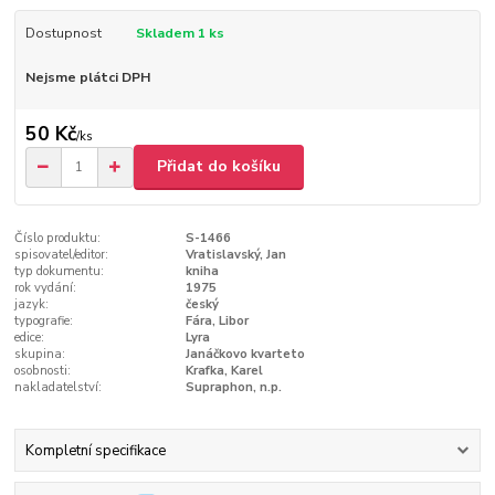
Dostupnost
Skladem 1 ks
Nejsme plátci DPH
50 Kč
/
ks
Přidat do košíku
Číslo produktu:
S-1466
spisovatel/editor:
Vratislavský, Jan
typ dokumentu:
kniha
rok vydání:
1975
jazyk:
český
typografie:
Fára, Libor
edice:
Lyra
skupina:
Janáčkovo kvarteto
osobnosti:
Krafka, Karel
nakladatelství:
Supraphon, n.p.
Kompletní specifikace