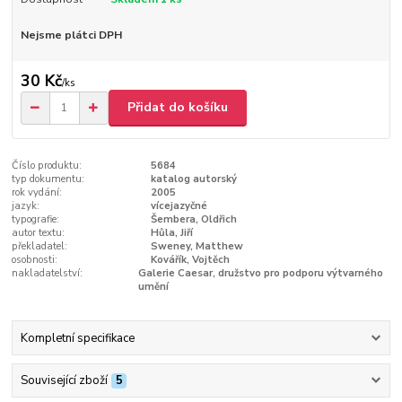
Nejsme plátci DPH
30 Kč
/
ks
Přidat do košíku
Číslo produktu:
5684
typ dokumentu:
katalog autorský
rok vydání:
2005
jazyk:
vícejazyčné
typografie:
Šembera, Oldřich
autor textu:
Hůla, Jiří
překladatel:
Sweney, Matthew
osobnosti:
Kovářík, Vojtěch
nakladatelství:
Galerie Caesar, družstvo pro podporu výtvarného
umění
Kompletní specifikace
Související zboží
5