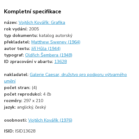
Kompletní specifikace
název:
Vojtěch Kovářík: Grafika
rok vydání:
2005
typ dokumentu:
katalog autorský
překladatel:
Matthew Sweney (1964)
autor textu:
Jiří Hůla (1944)
typograf:
Oldřich Šembera (1948)
ID zpracování v abartu:
13628
nakladatel:
Galerie Caesar, družstvo pro podporu výtvarného
umění
počet stran:
(4)
počet reprodukcí:
4 čb
rozměry:
297 x 210
jazyk:
anglický, český
osobnosti:
Vojtěch Kovářík (1976)
ISID:
ISID13628