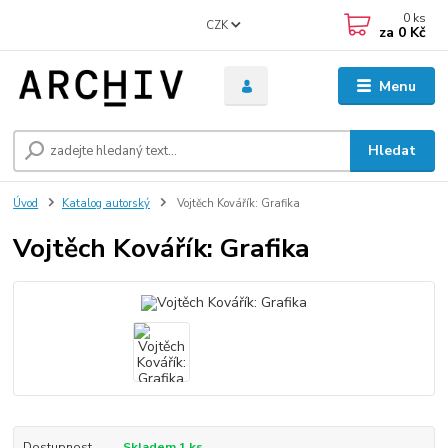
0
ks
CZK
za
0 Kč
Menu
Hledat
Úvod
Katalog autorský
Vojtěch Kovářík: Grafika
Vojtěch Kovářík: Grafika
Dostupnost
Skladem 1 ks