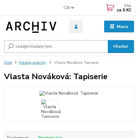
0
ks
CZK
za
0 Kč
Menu
Hledat
Úvod
Katalog autorský
Vlasta Nováková: Tapiserie
Vlasta Nováková: Tapiserie
Dostupnost
Skladem 1 ks