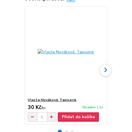
Vlasta Nováková: Tapiserie
Vlasta Nov
30 Kč
30 Kč
Skladem 1 ks
/
ks
/
ks
Přidat do košíku