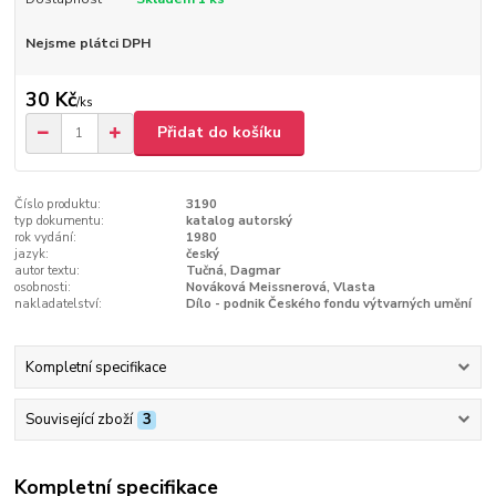
Nejsme plátci DPH
30 Kč
/
ks
Přidat do košíku
Číslo produktu:
3190
typ dokumentu:
katalog autorský
rok vydání:
1980
jazyk:
český
autor textu:
Tučná, Dagmar
osobnosti:
Nováková Meissnerová, Vlasta
nakladatelství:
Dílo - podnik Českého fondu výtvarných umění
Kompletní specifikace
Související zboží
3
Kompletní specifikace