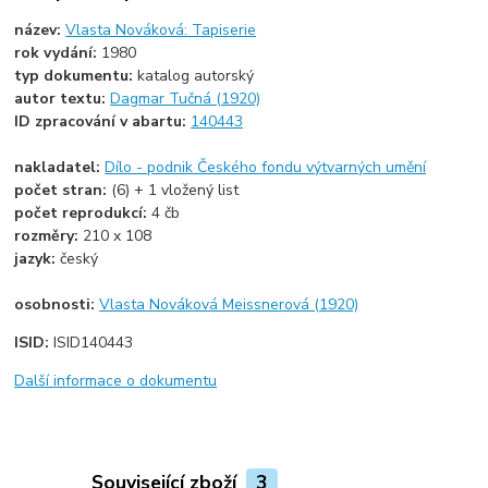
název:
Vlasta Nováková: Tapiserie
rok vydání:
1980
typ dokumentu:
katalog autorský
autor textu:
Dagmar Tučná (1920)
ID zpracování v abartu:
140443
nakladatel:
Dílo - podnik Českého fondu výtvarných umění
počet stran:
(6) + 1 vložený list
počet reprodukcí:
4 čb
rozměry:
210 x 108
jazyk:
český
osobnosti:
Vlasta Nováková Meissnerová (1920)
ISID:
ISID140443
Další informace o dokumentu
Související zboží
3