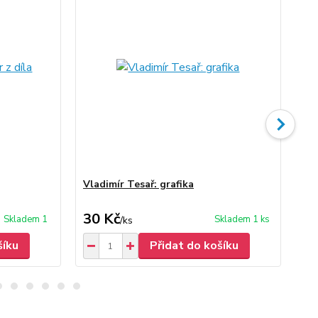
Vladimír Tesař: grafika
Vla
30 Kč
30
Skladem 1
Skladem 1 ks
/
ks
šíku
Přidat do košíku