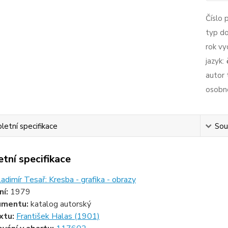
Číslo 
typ d
rok vy
jazyk:
autor 
osobno
etní specifikace
Souv
tní specifikace
adimír Tesař: Kresba - grafika - obrazy
ní:
1979
umentu:
katalog autorský
xtu:
František Halas (1901)