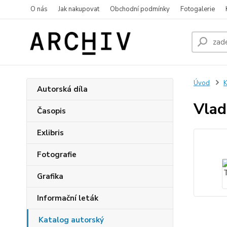
O nás
Jak nakupovat
Obchodní podmínky
Fotogalerie
Úvod
K
Autorská díla
Vlad
Časopis
Exlibris
Fotografie
Grafika
Informační leták
Katalog autorský