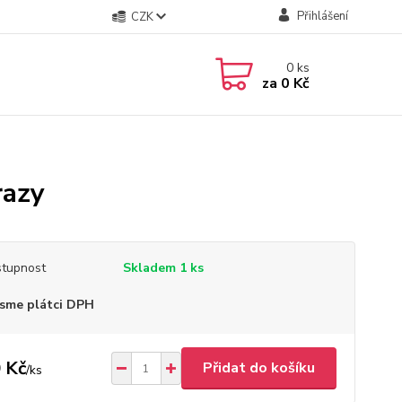
Přihlášení
CZK
0
ks
za
0 Kč
razy
tupnost
Skladem 1 ks
sme plátci DPH
 Kč
Přidat do košíku
/
ks