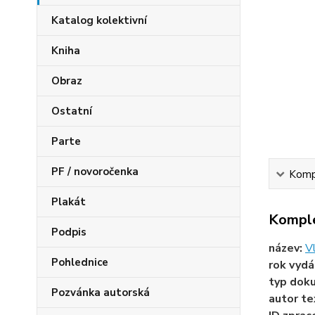
Katalog kolektivní
Kniha
Obraz
Ostatní
Parte
PF / novoročenka
Kompl
Plakát
Komple
Podpis
název:
Vl
Pohlednice
rok vydá
typ dok
Pozvánka autorská
autor te