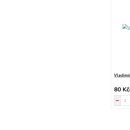
Vladimír
80 Kč