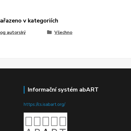
zařazeno v kategoriích
og autorský
Všechno
Informační systém abART
https://cs.isabart.org/