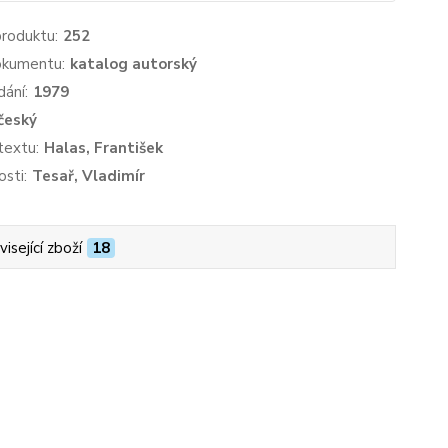
produktu:
252
okumentu:
katalog autorský
dání:
1979
český
textu:
Halas, František
sti:
Tesař, Vladimír
isející zboží
18