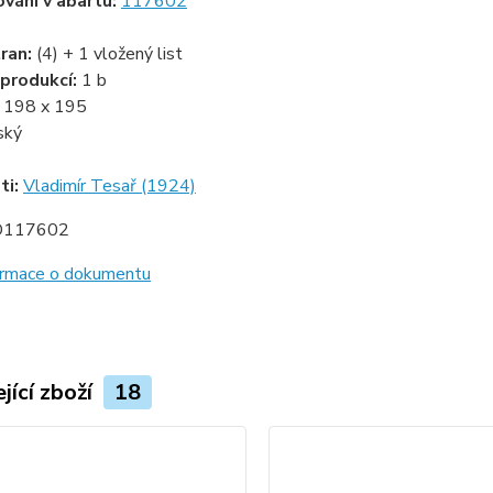
ování v abartu:
117602
ran:
(4) + 1 vložený list
produkcí:
1 b
:
198 x 195
ský
ti:
Vladimír Tesař (1924)
D117602
formace o dokumentu
jící zboží
18