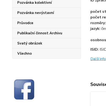
ID zprac
Pozvánka kolektivní
počet st
Pozvánka nevýstavní
počet re
rozměry
Průvodce
jazyk:
če
Publikační činnost Archivu
osobnos
Svatý obrázek
ISID:
ISI
Všechno
Další in
Souvise