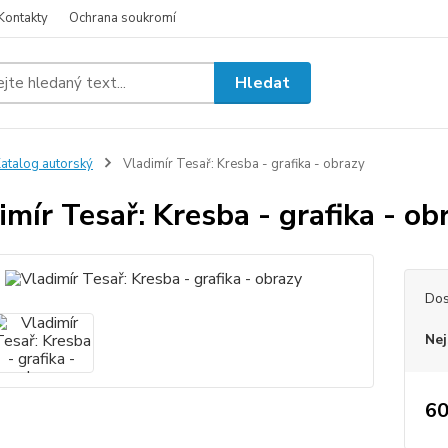
Kontakty
Ochrana soukromí
Hledat
atalog autorský
Vladimír Tesař: Kresba - grafika - obrazy
imír Tesař: Kresba - grafika - ob
Dos
Nej
60