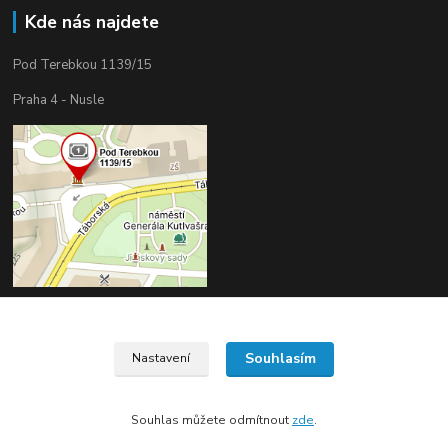
Kde nás najdete
Pod Terebkou 1139/15
Praha 4 - Nusle
Souhlasím
Nastavení
Upravit sběr cookies.
Souhlas můžete odmítnout
zde
.
Vytvořeno na
Eshop-rychle.cz