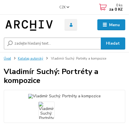
0
ks
CZK
za
0 Kč
Menu
Hledat
Úvod
Katalog autorský
Vladimír Suchý: Portréty a kompozice
Vladimír Suchý: Portréty a
kompozice