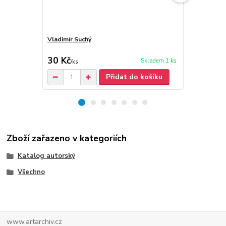
Vladimír Suchý
Vladimír Su
30 Kč
40 Kč
Skladem 1 ks
/
ks
/
ks
Přidat do košíku
Zboží zařazeno v kategoriích
Katalog autorský
Všechno
www.artarchiv.cz