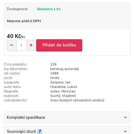
Dostupnost
Skladem 1 ks
Nejsme plátci DPH
40 Kč
/
ks
Přidat do košíku
Číslo produktu:
229
typ dokumentu:
katalog autorský
rok vydání:
1988
jazyk:
český
typografie:
Solpera, Jan
autor textu:
Hlaváček, Luboš
fotografie:
Jodas, Miroslav
osobnosti:
Suchý, Vladimír
nakladatelství:
Svaz českých výtvarných umělců
Kompletní specifikace
Související zboží
7