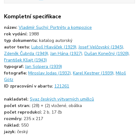
Kompletní specifikace
název:
Vladimír Suchý: Portréty a kompozice
rok vydání:
1988
typ dokumentu:
katalog autorský
autor textu:
Luboš Hlaváček (1929)
,
Josef Velčovský (1945)
,
Zdeněk Čubrda (1949)
,
Jan Hána (1927)
,
Dušan Konečný (1928)
,
František Kšajt (1943)
typograf:
Jan Solpera (1939)
fotografie:
Miroslav Jodas (1932)
,
Karel Kestner (1939)
,
Miloš
Götz
ID zpracování v abartu:
121261
nakladatel:
Svaz českých výtvarných umělců
počet stran:
(28) + (2) vložené, obálka
počet reprodukcí:
2 b, 17 čb
rozměry:
235 x 217
náklad:
550
jazyk:
český