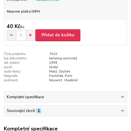
Nejsme plátci DPH
40 Kč
/
ks
Přidat do košíku
Číslo produktu:
7410
typ dokumentu:
katalog autorský
rok vydání:
1999
jazyk:
český
autor textu:
Malý, Zbyšek
fotografie:
Pavliňák, Petr
osobnosti:
Neuwirt, Vladimír
Kompletní specifikace
Související zboží
1
Kompletní specifikace