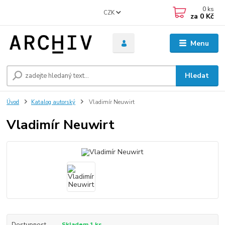
0
ks
CZK
za
0 Kč
Menu
Hledat
Úvod
Katalog autorský
Vladimír Neuwirt
Vladimír Neuwirt
Dostupnost
Skladem 1 ks