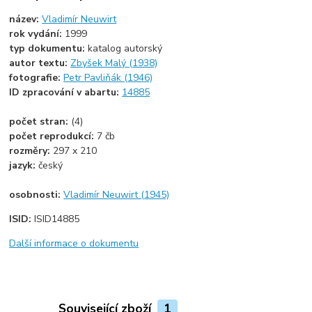
název:
Vladimír Neuwirt
rok vydání:
1999
typ dokumentu:
katalog autorský
autor textu:
Zbyšek Malý (1938)
fotografie:
Petr Pavliňák (1946)
ID zpracování v abartu:
14885
počet stran:
(4)
počet reprodukcí:
7 čb
rozměry:
297 x 210
jazyk:
český
osobnosti:
Vladimír Neuwirt (1945)
ISID:
ISID14885
Další informace o dokumentu
Související zboží
1