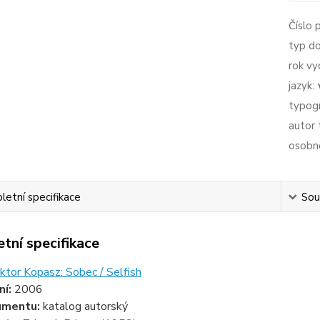
Číslo 
typ d
rok vy
jazyk:
typogr
autor 
osobno
etní specifikace
Souv
tní specifikace
iktor Kopasz: Sobec / Selfish
ní:
2006
umentu:
katalog autorský