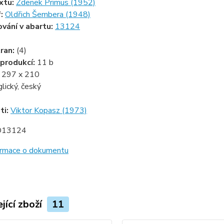
xtu:
Zdenek Primus (1952)
f:
Oldřich Šembera (1948)
ování v abartu:
13124
ran:
(4)
produkcí:
11 b
:
297 x 210
glický, český
ti:
Viktor Kopasz (1973)
D13124
formace o dokumentu
jící zboží
11