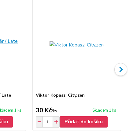
/ Late
Viktor Kopasz: City.zen
Vik
30 Kč
30
kladem 1 ks
Skladem 1 ks
/
ks
šíku
Přidat do košíku