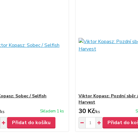
opasz: Sobec / Selfish
Viktor Kopasz: Pozdní sběr 
Harvest
30 Kč
Skladem 1 ks
S
/
ks
/
ks
Přidat do košíku
Přidat do ko