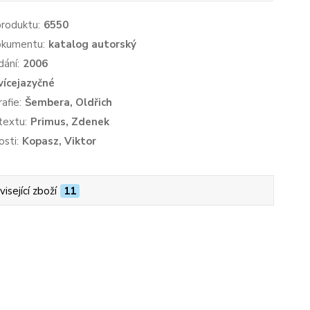
produktu:
6550
okumentu:
katalog autorský
dání:
2006
vícejazyčné
afie:
Šembera, Oldřich
textu:
Primus, Zdenek
sti:
Kopasz, Viktor
isející zboží
11