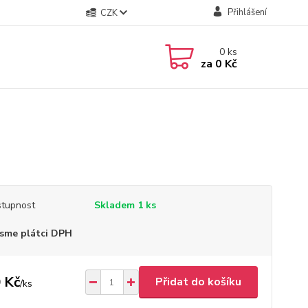
Přihlášení
CZK
0
ks
za
0 Kč
tupnost
Skladem 1 ks
sme plátci DPH
 Kč
Přidat do košíku
/
ks