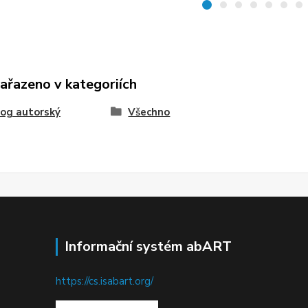
zařazeno v kategoriích
og autorský
Všechno
Informační systém abART
https://cs.isabart.org/