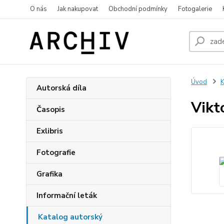
O nás
Jak nakupovat
Obchodní podmínky
Fotogalerie
Úvod
K
Autorská díla
Vikt
Časopis
Exlibris
Fotografie
Grafika
Informační leták
Katalog autorský