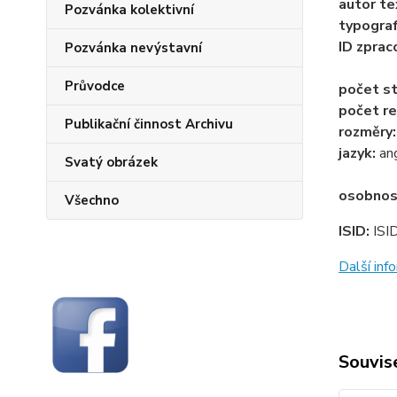
autor te
Pozvánka kolektivní
typogra
ID zprac
Pozvánka nevýstavní
Průvodce
počet st
počet re
Publikační činnost Archivu
rozměry
jazyk:
an
Svatý obrázek
osobnos
Všechno
ISID:
ISI
Další in
Souvise