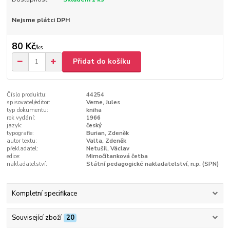
Nejsme plátci DPH
80 Kč
/
ks
Přidat do košíku
Číslo produktu:
44254
spisovatel/editor:
Verne, Jules
typ dokumentu:
kniha
rok vydání:
1966
jazyk:
český
typografie:
Burian, Zdeněk
autor textu:
Valta, Zdeněk
překladatel:
Netušil, Václav
edice:
Mimočítanková četba
nakladatelství:
Státní pedagogické nakladatelství, n.p. (SPN)
Kompletní specifikace
Související zboží
20