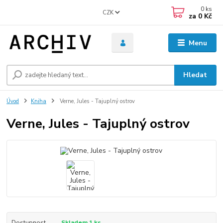
0
ks
CZK
za
0 Kč
Menu
Hledat
Úvod
Kniha
Verne, Jules - Tajuplný ostrov
Verne, Jules - Tajuplný ostrov
Dostupnost
Skladem 1 ks