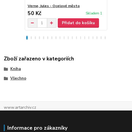
Verne, Jules - Ocelové město
Verne, Jules
50 Kč
50 Kč
Skladem 1
Přidat do košíku
Zboží zařazeno v kategoriích
Kniha
Všechno
www.artarchiv.cz
Informace pro zákazníky