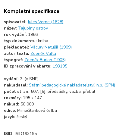
Kompletní specifikace
spisovatel:
Jules Verne (1828)
název:
Tajuplný ostrov
rok vydání:
1966
typ dokumentu:
kniha
překladatel:
Václav Netušil (1909)
autor textu:
Zdeněk Valta
typograf:
Zdeněk Burian (1905)
ID zpracování v abartu:
193195
vydání:
2. (v SNP)
nakladatel:
Státní pedagogické nakladatelství, n.p. (SPN)
počet stran:
507, [5], předsádky, vazba, přebal
rozměry:
195 x 147
náklad:
50 000
edice:
Mimočítanková četba
jazyk:
český
ISID:
ISID193195