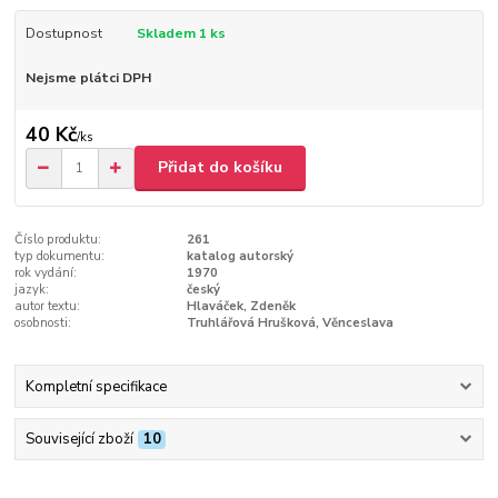
Dostupnost
Skladem 1 ks
Nejsme plátci DPH
40 Kč
/
ks
Přidat do košíku
Číslo produktu:
261
typ dokumentu:
katalog autorský
rok vydání:
1970
jazyk:
český
autor textu:
Hlaváček, Zdeněk
osobnosti:
Truhlářová Hrušková, Věnceslava
Kompletní specifikace
Související zboží
10