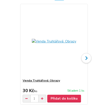
Venda Truhlářová: Obrazy
Venda Truhl
30 Kč
30 Kč
Skladem 1 ks
/
ks
/
ks
Přidat do košíku