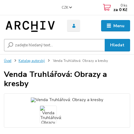
0
ks
CZK
za
0 Kč
Menu
Hledat
Úvod
Katalog autorský
Venda Truhlářová: Obrazy a kresby
Venda Truhlářová: Obrazy a
kresby