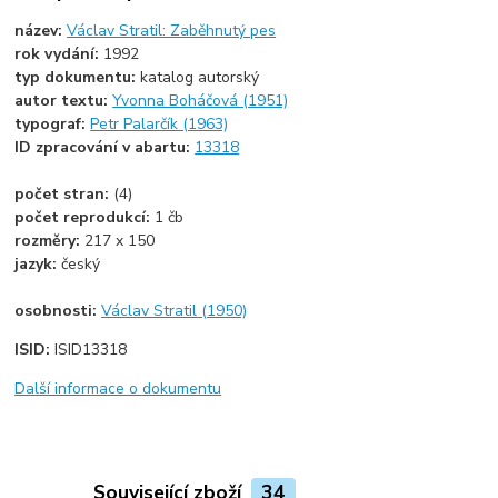
název:
Václav Stratil: Zaběhnutý pes
rok vydání:
1992
typ dokumentu:
katalog autorský
autor textu:
Yvonna Boháčová (1951)
typograf:
Petr Palarčík (1963)
ID zpracování v abartu:
13318
počet stran:
(4)
počet reprodukcí:
1 čb
rozměry:
217 x 150
jazyk:
český
osobnosti:
Václav Stratil (1950)
ISID:
ISID13318
Další informace o dokumentu
Související zboží
34