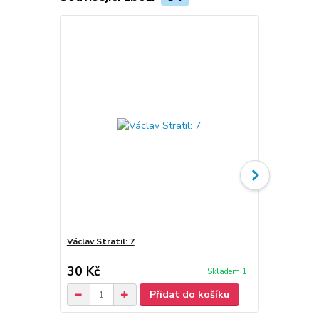
Václav Stratil: 7
Václav Strati
Pliers
30 Kč
30 Kč
Skladem 1
/
ks
Přidat do košíku