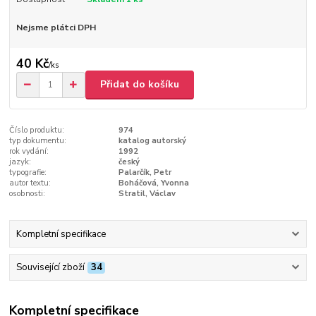
Nejsme plátci DPH
40 Kč
/
ks
Přidat do košíku
Číslo produktu:
974
typ dokumentu:
katalog autorský
rok vydání:
1992
jazyk:
český
typografie:
Palarčík, Petr
autor textu:
Boháčová, Yvonna
osobnosti:
Stratil, Václav
Kompletní specifikace
Související zboží
34
Kompletní specifikace