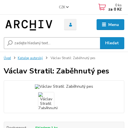
0
ks
CZK
za
0 Kč
Menu
Hledat
Úvod
Katalog autorský
Václav Stratil: Zaběhnutý pes
Václav Stratil: Zaběhnutý pes
Dostupnost
Skladem 1 ks