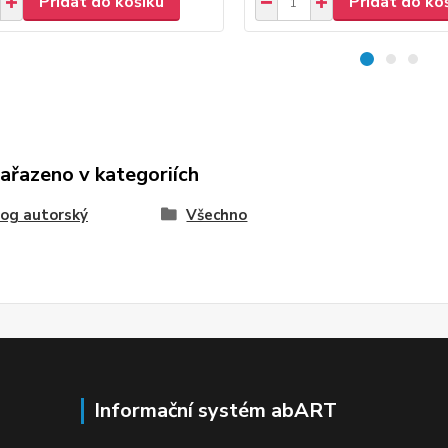
Přidat do košíku
Přidat do ko
zařazeno v kategoriích
og autorský
Všechno
Informační systém abART