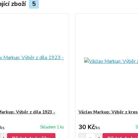
jící zboží
5
Markup: Výběr z díla 1923 -
Václav Markup: Výběr z kre
30 Kč
Skladem 1 ks
S
/
ks
/
ks