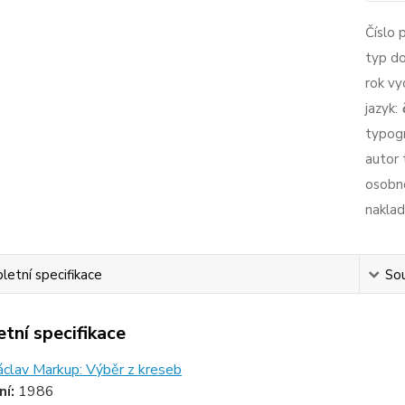
Číslo 
typ d
rok vy
jazyk:
typogr
autor 
osobno
naklad
etní specifikace
Sou
tní specifikace
áclav Markup: Výběr z kreseb
ní:
1986