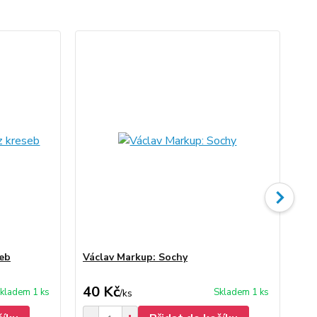
seb
Václav Markup: Sochy
Vá
40 Kč
30
kladem 1 ks
Skladem 1 ks
/
ks