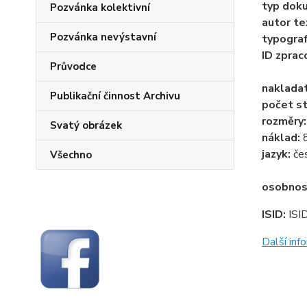
typ dok
Pozvánka kolektivní
autor te
Pozvánka nevýstavní
typogra
ID zprac
Průvodce
naklada
Publikační činnost Archivu
počet st
rozměry
Svatý obrázek
náklad:
jazyk:
če
Všechno
osobnos
ISID:
ISI
Další in