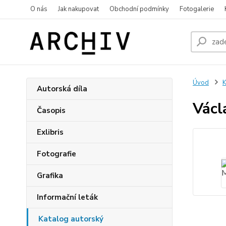
O nás
Jak nakupovat
Obchodní podmínky
Fotogalerie
Úvod
K
Autorská díla
Václ
Časopis
Exlibris
Fotografie
Grafika
Informační leták
Katalog autorský