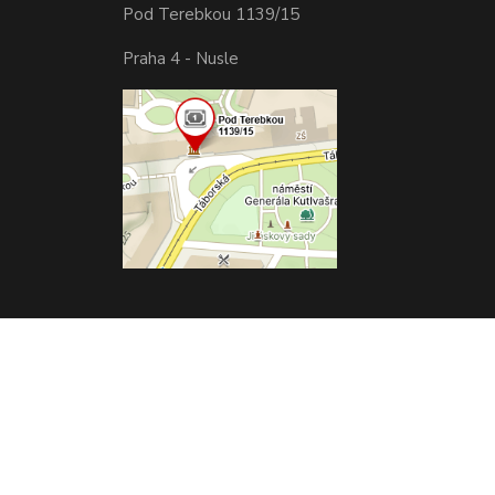
Pod Terebkou 1139/15
Praha 4 - Nusle
Vytvořeno na
Eshop-rychle.cz