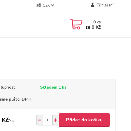
Přihlášení
CZK
0
ks
za
0 Kč
tupnost
Skladem 1 ks
sme plátci DPH
 Kč
Přidat do košíku
/
ks