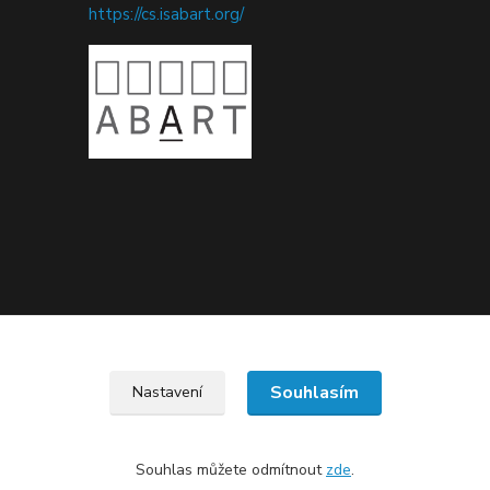
https://cs.isabart.org/
Upravit sběr cookies.
Souhlasím
Nastavení
Souhlas můžete odmítnout
zde
.