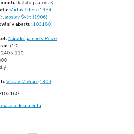
umentu:
katalog autorský
xtu:
Václav Erben (1954)
f:
Jaroslav Šváb (1906)
ování v abartu:
103180
tel:
Národní galerie v Praze
ran:
(10)
:
240 x 110
800
ský
ti:
Václav Markup (1904)
D103180
formace o dokumentu