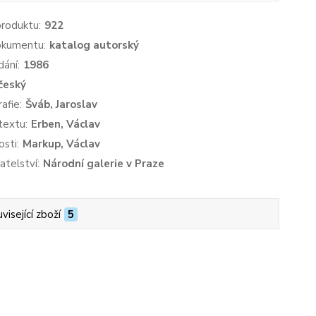
produktu:
922
okumentu:
katalog autorský
dání:
1986
český
afie:
Šváb, Jaroslav
textu:
Erben, Václav
sti:
Markup, Václav
atelství:
Národní galerie v Praze
visející zboží
5