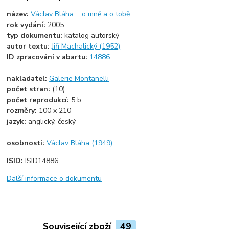
název:
Václav Bláha: ...o mně a o tobě
rok vydání:
2005
typ dokumentu:
katalog autorský
autor textu:
Jiří Machalický (1952)
ID zpracování v abartu:
14886
nakladatel:
Galerie Montanelli
počet stran:
(10)
počet reprodukcí:
5 b
rozměry:
100 x 210
jazyk:
anglický, český
osobnosti:
Václav Bláha (1949)
ISID:
ISID14886
Další informace o dokumentu
Související zboží
49