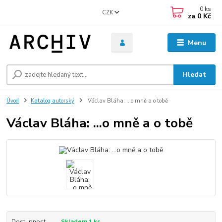
0
ks
CZK
za
0 Kč
Menu
Hledat
Úvod
Katalog autorský
Václav Bláha: ...o mně a o tobě
Václav Bláha: ...o mně a o tobě
Dostupnost
Skladem 1 ks