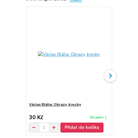
Václav Bláha: Obrazy, kresby
Václav Bláha
30 Kč
30 Kč
Skladem 1
/
ks
Přidat do košíku