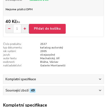
Nejsme plátci DPH
40 Kč
/
ks
Přidat do košíku
Číslo produktu:
2537
typ dokumentu:
katalog autorský
rok vydání:
2005
jazyk:
vícejazyčné
autor textu:
Machalický, Jiří
osobnosti:
Bláha, Václav
nakladatelství:
Galerie Montanelli
Kompletní specifikace
Související zboží
49
Kompletní specifikace