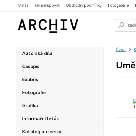
O nás
Jak nakupovat
Obchodní podmínky
Fotogalerie
Úvod
K
Autorská díla
Uměl
Časopis
Exlibris
Fotografie
Grafika
Informační leták
Katalog autorský