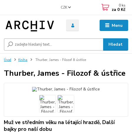
0
ks
CZK
za
0 Kč
Menu
Hledat
Úvod
Kniha
Thurber, James - Filozof & ústřice
Thurber, James - Filozof & ústřice
Muž ve středním věku na létající hrazdě, Další
bajky pro naší dobu