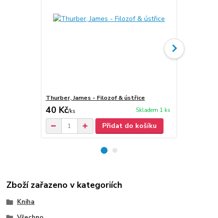
Thurber, James - Filozof & ústřice
Thurber, Ja
40 Kč
40 Kč
Skladem 1 ks
/
ks
/
ks
Přidat do košíku
Zboží zařazeno v kategoriích
Kniha
Všechno