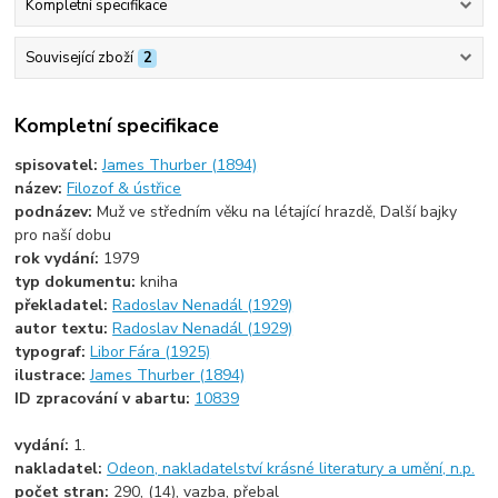
Kompletní specifikace
Související zboží
2
Kompletní specifikace
spisovatel:
James Thurber (1894)
název:
Filozof & ústřice
podnázev:
Muž ve středním věku na létající hrazdě, Další bajky
pro naší dobu
rok vydání:
1979
typ dokumentu:
kniha
překladatel:
Radoslav Nenadál (1929)
autor textu:
Radoslav Nenadál (1929)
typograf:
Libor Fára (1925)
ilustrace:
James Thurber (1894)
ID zpracování v abartu:
10839
vydání:
1.
nakladatel:
Odeon, nakladatelství krásné literatury a umění, n.p.
počet stran:
290, (14), vazba, přebal