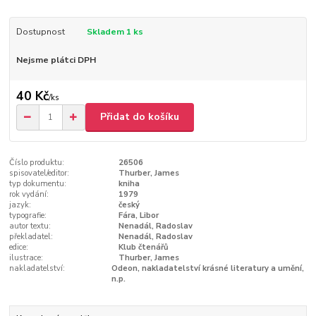
Dostupnost
Skladem 1 ks
Nejsme plátci DPH
40 Kč
/
ks
Přidat do košíku
Číslo produktu:
26506
spisovatel/editor:
Thurber, James
typ dokumentu:
kniha
rok vydání:
1979
jazyk:
český
typografie:
Fára, Libor
autor textu:
Nenadál, Radoslav
překladatel:
Nenadál, Radoslav
edice:
Klub čtenářů
ilustrace:
Thurber, James
nakladatelství:
Odeon, nakladatelství krásné literatury a umění,
n.p.