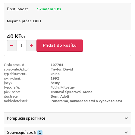
Dostupnost
Skladem 1 ks
Nejsme plátci DPH
40 Kč
/
ks
Přidat do košíku
Číslo produktu:
107764
spisovatel/editor:
Taylor, David
typ dokumentu:
kniha
rok vydání:
1992
jazyk:
český
typografie:
Fulín, Miloslav
překladatel:
Jindrová Špilarová, Alena
ilustrace:
Born, Adolf
nakladatelství:
Panorama, nakladatelství a vydavatelství
Kompletní specifikace
Související zboží
1