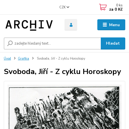
0
ks
CZK
za
0 Kč
Menu
Hledat
Úvod
Grafika
Svoboda, Jiří - Z cyklu Horoskopy
Svoboda, Jiří - Z cyklu Horoskopy