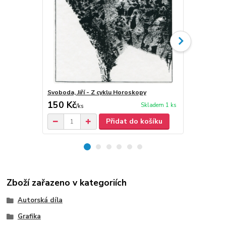
Svoboda, Jiří - Z cyklu Horoskopy
Svoboda, Jiř
150 Kč
400 Kč
Skladem 1 ks
/
ks
/
ks
Přidat do košíku
Zboží zařazeno v kategoriích
Autorská díla
Grafika