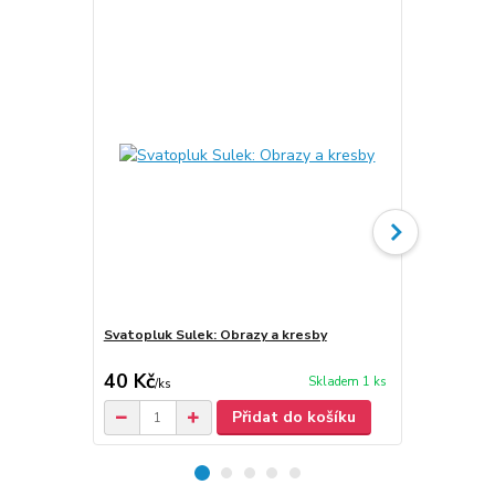
Svatopluk Sulek: Obrazy a kresby
Svatopluk S
40 Kč
30 Kč
Skladem 1 ks
/
ks
/
ks
Přidat do košíku