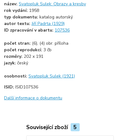
název:
Svatopluk Sulek: Obrazy a kresby
rok vydání:
1958
typ dokumentu:
katalog autorský
autor textu:
Jiří Padrta (1929)
ID zpracování v abartu:
107536
počet stran:
(6), (4) obr. příloha
počet reprodukcí:
3 čb
rozměry:
202 x 191
jazyk:
český
osobnosti:
Svatopluk Sulek (1921)
ISID:
ISID107536
Další informace o dokumentu
Související zboží
5