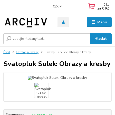
0
ks
CZK
za
0 Kč
Menu
Hledat
Úvod
Katalog autorský
Svatopluk Sulek: Obrazy a kresby
Svatopluk Sulek: Obrazy a kresby
Dostupnost
Skladem 1 ks