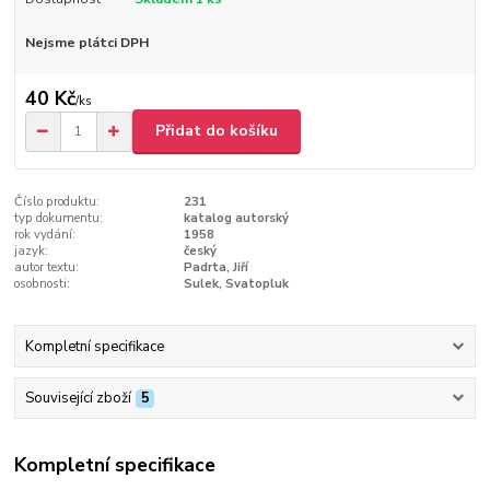
Nejsme plátci DPH
40 Kč
/
ks
Přidat do košíku
Číslo produktu:
231
typ dokumentu:
katalog autorský
rok vydání:
1958
jazyk:
český
autor textu:
Padrta, Jiří
osobnosti:
Sulek, Svatopluk
Kompletní specifikace
Související zboží
5
Kompletní specifikace