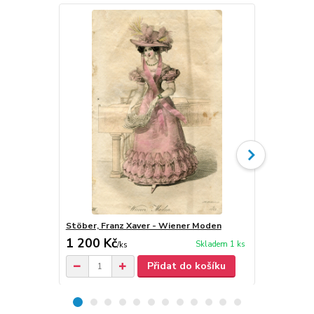
Stöber, Franz Xaver - Wiener Moden
Stöber, Fra
1 200 Kč
1 200 Kč
Skladem 1 ks
/
ks
Přidat do košíku