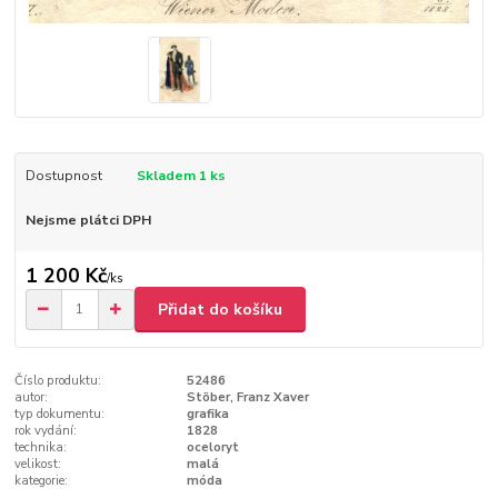
Dostupnost
Skladem 1 ks
Nejsme plátci DPH
1 200 Kč
/
ks
Přidat do košíku
Číslo produktu:
52486
autor:
Stöber, Franz Xaver
typ dokumentu:
grafika
rok vydání:
1828
technika:
oceloryt
velikost:
malá
kategorie:
móda