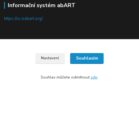
Informační systém abART
https://cs.isabart.org/
Kde nás najdete
Souhlasím
Nastavení
Pod Terebkou 1139/15
Praha 4 - Nusle
Souhlas můžete odmítnout
zde
.
Upravit sběr cookies.
Vytvořeno na
Eshop-rychle.cz