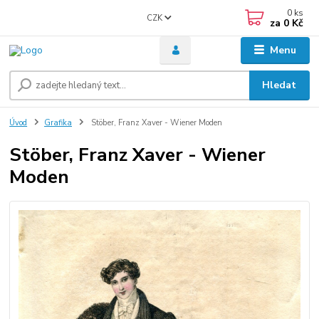
0
ks
CZK
za
0 Kč
Menu
Hledat
Úvod
Grafika
Stöber, Franz Xaver - Wiener Moden
Stöber, Franz Xaver - Wiener
Moden