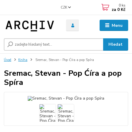
0
ks
CZK
za
0 Kč
Menu
Hledat
Úvod
Kniha
Sremac, Stevan - Pop Ćíra a pop Spíra
Sremac, Stevan - Pop Ćíra a pop
Spíra