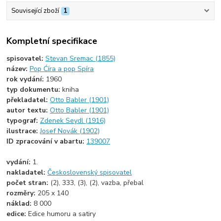
Související zboží
1
Kompletní specifikace
spisovatel:
Stevan Sremac (1855)
název:
Pop Ćíra a pop Spíra
rok vydání:
1960
typ dokumentu:
kniha
překladatel:
Otto Babler (1901)
autor textu:
Otto Babler (1901)
typograf:
Zdenek Seydl (1916)
ilustrace:
Josef Novák (1902)
ID zpracování v abartu:
139007
vydání:
1.
nakladatel:
Československý spisovatel
počet stran:
(2), 333, (3), (2), vazba, přebal
rozměry:
205 x 140
náklad:
8 000
edice:
Edice humoru a satiry