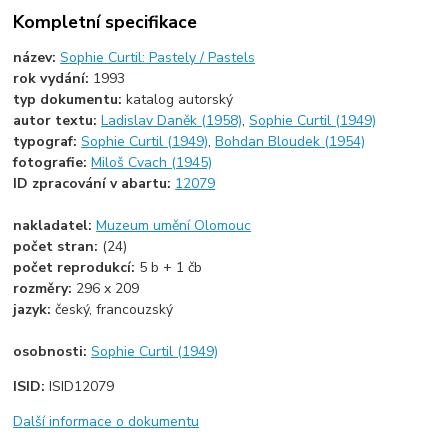
Kompletní specifikace
název:
Sophie Curtil: Pastely / Pastels
rok vydání:
1993
typ dokumentu:
katalog autorský
autor textu:
Ladislav Daněk (1958)
,
Sophie Curtil (1949)
typograf:
Sophie Curtil (1949)
,
Bohdan Bloudek (1954)
fotografie:
Miloš Cvach (1945)
ID zpracování v abartu:
12079
nakladatel:
Muzeum umění Olomouc
počet stran:
(24)
počet reprodukcí:
5 b + 1 čb
rozměry:
296 x 209
jazyk:
český, francouzský
osobnosti:
Sophie Curtil (1949)
ISID:
ISID12079
Další informace o dokumentu