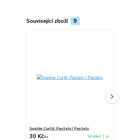
Související zboží
9
Sophie Curtil: Pastely / Pastels
Sophie Curti
30 Kč
90 Kč
Skladem 1 ks
/
ks
/
ks