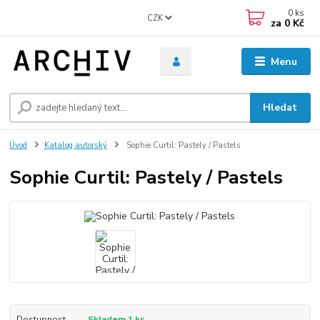
0
ks
CZK
za
0 Kč
Menu
Hledat
Úvod
Katalog autorský
Sophie Curtil: Pastely / Pastels
Sophie Curtil: Pastely / Pastels
Dostupnost
Skladem 1 ks