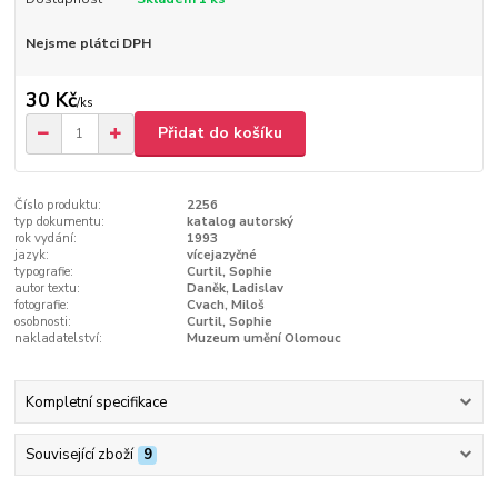
Nejsme plátci DPH
30 Kč
/
ks
Přidat do košíku
Číslo produktu:
2256
typ dokumentu:
katalog autorský
rok vydání:
1993
jazyk:
vícejazyčné
typografie:
Curtil, Sophie
autor textu:
Daněk, Ladislav
fotografie:
Cvach, Miloš
osobnosti:
Curtil, Sophie
nakladatelství:
Muzeum umění Olomouc
Kompletní specifikace
Související zboží
9