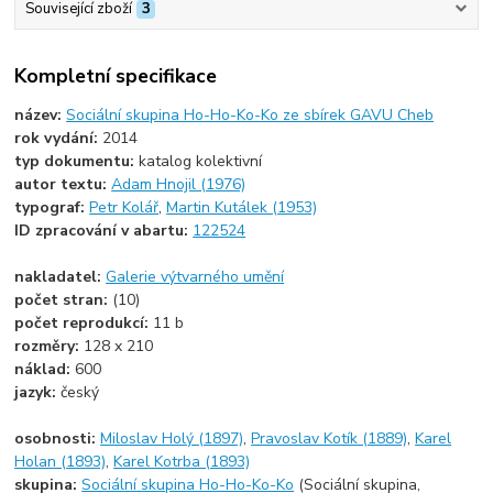
Související zboží
3
Kompletní specifikace
název:
Sociální skupina Ho-Ho-Ko-Ko ze sbírek GAVU Cheb
rok vydání:
2014
typ dokumentu:
katalog kolektivní
autor textu:
Adam Hnojil (1976)
typograf:
Petr Kolář
,
Martin Kutálek (1953)
ID zpracování v abartu:
122524
nakladatel:
Galerie výtvarného umění
počet stran:
(10)
počet reprodukcí:
11 b
rozměry:
128 x 210
náklad:
600
jazyk:
český
osobnosti:
Miloslav Holý (1897)
,
Pravoslav Kotík (1889)
,
Karel
Holan (1893)
,
Karel Kotrba (1893)
skupina:
Sociální skupina Ho-Ho-Ko-Ko
(Sociální skupina,