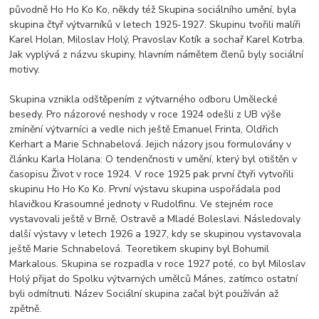
původně Ho Ho Ko Ko, někdy též Skupina sociálního umění, byla
skupina čtyř výtvarníků v letech 1925-1927. Skupinu tvořili malíři
Karel Holan, Miloslav Holý, Pravoslav Kotík a sochař Karel Kotrba.
Jak vyplývá z názvu skupiny, hlavním námětem členů byly sociální
motivy.
Skupina vznikla odštěpením z výtvarného odboru Umělecké
besedy. Pro názorové neshody v roce 1924 odešli z UB výše
zmínění výtvarníci a vedle nich ještě Emanuel Frinta, Oldřich
Kerhart a Marie Schnabelová. Jejich názory jsou formulovány v
článku Karla Holana: O tendenčnosti v umění, který byl otištěn v
časopisu Život v roce 1924. V roce 1925 pak první čtyři vytvořili
skupinu Ho Ho Ko Ko. První výstavu skupina uspořádala pod
hlavičkou Krasoumné jednoty v Rudolfinu. Ve stejném roce
vystavovali ještě v Brně, Ostravě a Mladé Boleslavi. Následovaly
další výstavy v letech 1926 a 1927, kdy se skupinou vystavovala
ještě Marie Schnabelová. Teoretikem skupiny byl Bohumil
Markalous. Skupina se rozpadla v roce 1927 poté, co byl Miloslav
Holý přijat do Spolku výtvarných umělců Mánes, zatímco ostatní
byli odmítnuti. Název Sociální skupina začal být používán až
zpětně.