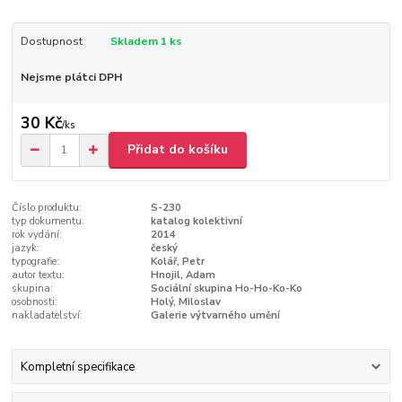
Dostupnost
Skladem 1 ks
Nejsme plátci DPH
30 Kč
/
ks
Přidat do košíku
Číslo produktu:
S-230
typ dokumentu:
katalog kolektivní
rok vydání:
2014
jazyk:
český
typografie:
Kolář, Petr
autor textu:
Hnojil, Adam
skupina:
Sociální skupina Ho-Ho-Ko-Ko
osobnosti:
Holý, Miloslav
nakladatelství:
Galerie výtvarného umění
Kompletní specifikace