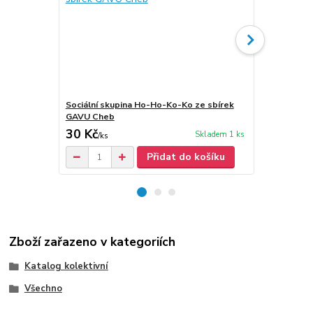
Sociální skupina Ho-Ho-Ko-Ko ze sbírek
Sociální sku
GAVU Cheb
30 Kč
80 Kč
Skladem 1 ks
/
ks
/
ks
Přidat do košíku
Zboží zařazeno v kategoriích
Katalog kolektivní
Všechno