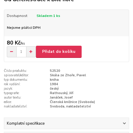
Dostupnost
Skladem 1 ks
Nejsme plátci DPH
80 Kč
/
ks
Přidat do košíku
Číslo produktu:
52520
spisovatel/editor:
Skála ze Zhoře, Pavel
typ dokumentu:
kniha
rok vydání:
1984
jazyk:
český
typografie:
Rathouský, Jiří
autor textu:
Janáček, Josef
edice:
Členská knižnice (Svoboda)
nakladatelství:
Svoboda, nakladatelství
Kompletní specifikace