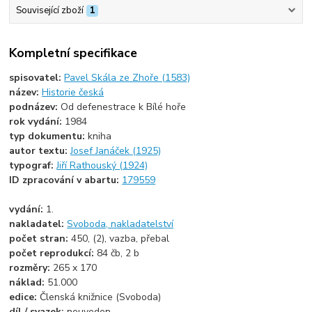
Související zboží
1
Kompletní specifikace
spisovatel:
Pavel Skála ze Zhoře (1583)
název:
Historie česká
podnázev:
Od defenestrace k Bílé hoře
rok vydání:
1984
typ dokumentu:
kniha
autor textu:
Josef Janáček (1925)
typograf:
Jiří Rathouský (1924)
ID zpracování v abartu:
179559
vydání:
1.
nakladatel:
Svoboda, nakladatelství
počet stran:
450, (2), vazba, přebal
počet reprodukcí:
84 čb, 2 b
rozměry:
265 x 170
náklad:
51.000
edice:
Členská knižnice (Svoboda)
díl / svazek:
neuveden