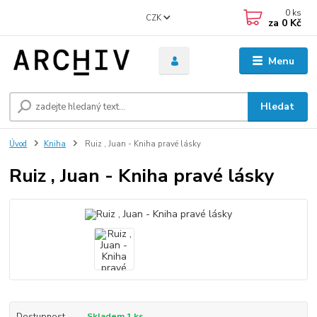
0
ks
CZK
za
0 Kč
Menu
Hledat
Úvod
Kniha
Ruiz , Juan - Kniha pravé lásky
Ruiz , Juan - Kniha pravé lásky
Dostupnost
Skladem 1 ks