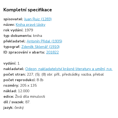
Kompletní specifikace
spisovatel:
Juan Ruiz (1283)
název:
Kniha pravé lásky
rok vydání:
1979
typ dokumentu:
kniha
překladatel:
Antonín Přidal (1935)
typograf:
Zdeněk Sklenář (1910)
ID zpracování v abartu:
201822
vydání:
1.
nakladatel:
Odeon, nakladatelství krásné literatury a umění, n.p.
počet stran:
227, (5), (8) obr. příl., předsádky, vazba, přebal
počet reprodukcí:
8 čb
rozměry:
205 x 135
náklad:
12.000
edice:
Živá díla minulosti
díl / svazek:
87.
jazyk:
český