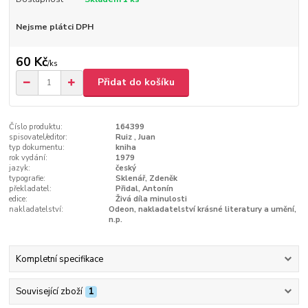
Nejsme plátci DPH
60 Kč
/
ks
Přidat do košíku
Číslo produktu:
164399
spisovatel/editor:
Ruiz , Juan
typ dokumentu:
kniha
rok vydání:
1979
jazyk:
český
typografie:
Sklenář, Zdeněk
překladatel:
Přidal, Antonín
edice:
Živá díla minulosti
nakladatelství:
Odeon, nakladatelství krásné literatury a umění,
n.p.
Kompletní specifikace
Související zboží
1