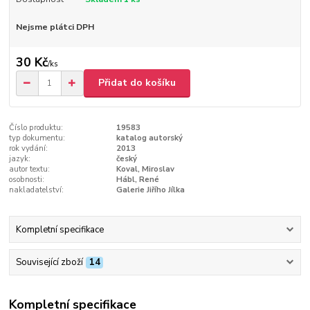
Nejsme plátci DPH
30 Kč
/
ks
Přidat do košíku
Číslo produktu:
19583
typ dokumentu:
katalog autorský
rok vydání:
2013
jazyk:
český
autor textu:
Koval, Miroslav
osobnosti:
Hábl, René
nakladatelství:
Galerie Jiřího Jílka
Kompletní specifikace
Související zboží
14
Kompletní specifikace