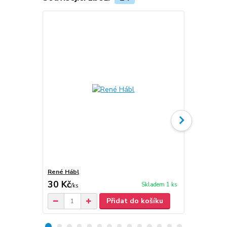
René Hábl
René Hábl: 
30 Kč
30 Kč
Skladem 1 ks
/
ks
/
ks
Přidat do košíku