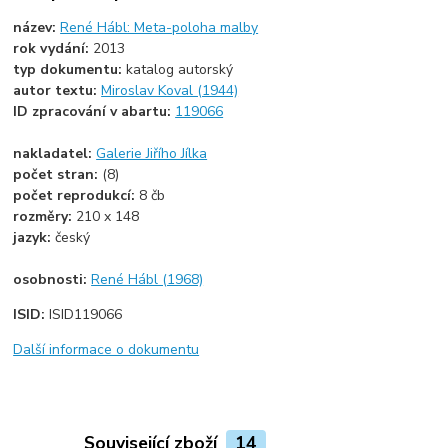
název:
René Hábl: Meta-poloha malby
rok vydání:
2013
typ dokumentu:
katalog autorský
autor textu:
Miroslav Koval (1944)
ID zpracování v abartu:
119066
nakladatel:
Galerie Jiřího Jílka
počet stran:
(8)
počet reprodukcí:
8 čb
rozměry:
210 x 148
jazyk:
český
osobnosti:
René Hábl (1968)
ISID:
ISID119066
Další informace o dokumentu
Související zboží
14