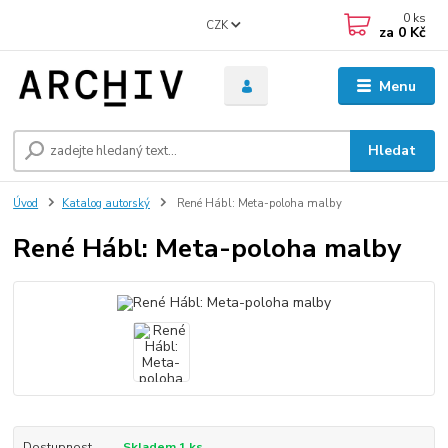
0
ks
CZK
za
0 Kč
Menu
Hledat
Úvod
Katalog autorský
René Hábl: Meta-poloha malby
René Hábl: Meta-poloha malby
Dostupnost
Skladem 1 ks