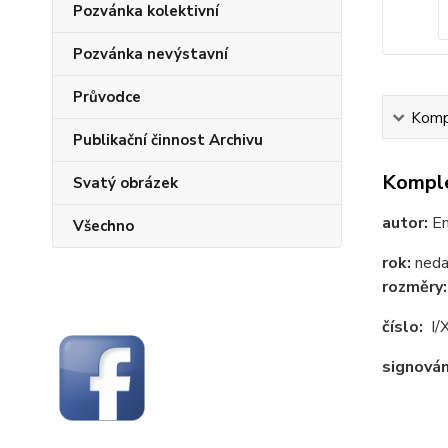
Pozvánka kolektivní
Pozvánka nevýstavní
Průvodce
Kompl
Publikační činnost Archivu
Komple
Svatý obrázek
autor:
Em
Všechno
rok:
ned
rozměry
číslo:
I/
signován