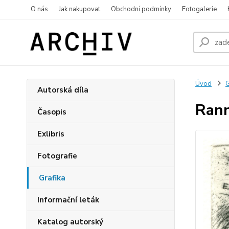
O nás
Jak nakupovat
Obchodní podmínky
Fotogalerie
Úvod
G
Autorská díla
Rann
Časopis
Exlibris
Fotografie
Grafika
Informační leták
Katalog autorský