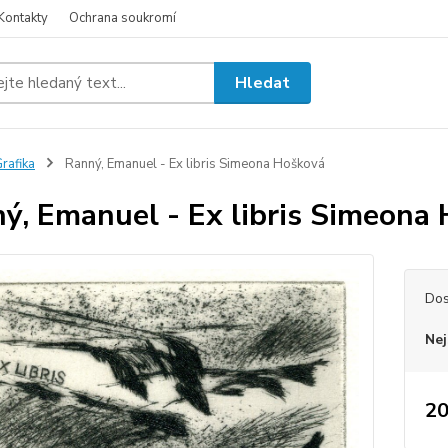
Kontakty
Ochrana soukromí
Hledat
rafika
Ranný, Emanuel - Ex libris Simeona Hošková
ý, Emanuel - Ex libris Simeona
Dos
Nej
20