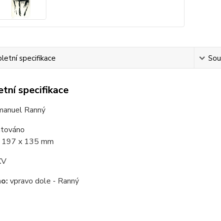
etní specifikace
Souv
tní specifikace
anuel Ranný
atováno
:
197 x 135 mm
XV
o:
vpravo dole - Ranný