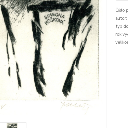
Číslo 
autor:
typ d
rok vy
veliko