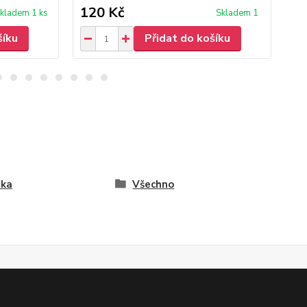
120 Kč
30
kladem 1 ks
Skladem 1
šíku
Přidat do košíku
ika
Všechno