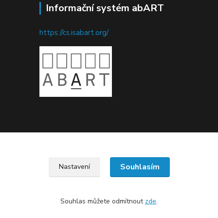
Informační systém abART
https://cs.isabart.org/
Souhlasím
Nastavení
Upravit sběr cookies.
Souhlas můžete odmítnout
zde
.