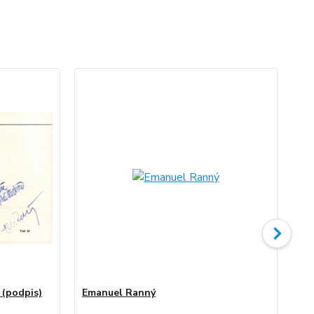
 (podpis)
Emanuel Ranný
Em