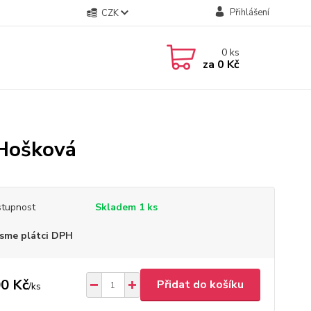
Přihlášení
CZK
0
ks
za
0 Kč
 Hošková
tupnost
Skladem 1 ks
sme plátci DPH
0 Kč
Přidat do košíku
/
ks