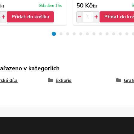
50 Kč
Skladem 1 ks
S
/
ks
/
ks
Přidat do košíku
Přidat do ko
zařazeno v kategoriích
ská díla
Exlibris
Graf