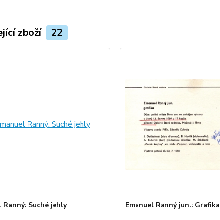
jící zboží
22
 Ranný: Suché jehly
Emanuel Ranný jun.: Grafika