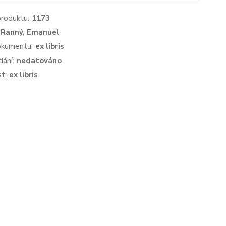
produktu:
1173
Ranný, Emanuel
okumentu:
ex libris
dání:
nedatováno
st:
ex libris