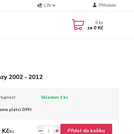
Přihlášení
CZK
0
ks
za
0 Kč
zy 2002 - 2012
tupnost
Skladem 1 ks
sme plátci DPH
 Kč
Přidat do košíku
/
ks