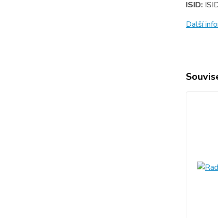
ISID:
ISI
Další in
Souvise