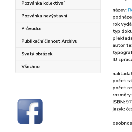
Pozvánka kolektivní
název:
R
Pozvánka nevýstavní
podnáze
rok vydá
Průvodce
typ dok
překlad
Publikační činnost Archivu
autor te
typogra
Svatý obrázek
ID zprac
Všechno
naklada
počet st
počet re
rozměry
ISBN:
97
jazyk:
če
osobnos