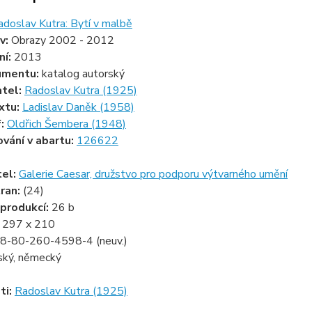
adoslav Kutra: Bytí v malbě
v:
Obrazy 2002 - 2012
ní:
2013
umentu:
katalog autorský
atel:
Radoslav Kutra (1925)
xtu:
Ladislav Daněk (1958)
f:
Oldřich Šembera (1948)
ování v abartu:
126622
tel:
Galerie Caesar, družstvo pro podporu výtvarného umění
ran:
(24)
produkcí:
26 b
:
297 x 210
8-80-260-4598-4 (neuv.)
ský, německý
ti:
Radoslav Kutra (1925)