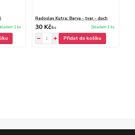
ě
Radoslav Kutra: Barva - tvar - duch
30 Kč
kladem 1 ks
Skladem 1 ks
/
ks
šíku
Přidat do košíku