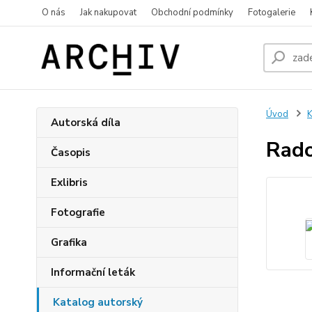
O nás
Jak nakupovat
Obchodní podmínky
Fotogalerie
Úvod
K
Autorská díla
Rado
Časopis
Exlibris
Fotografie
Grafika
Informační leták
Katalog autorský