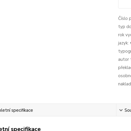
Číslo 
typ d
rok vy
jazyk:
typogr
autor 
překla
osobno
naklad
etní specifikace
Sou
tní specifikace