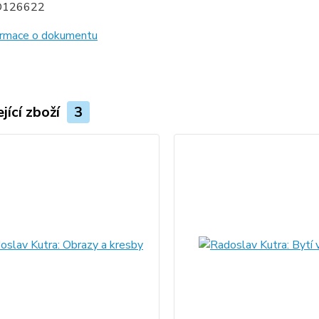
D126622
formace o dokumentu
jící zboží
3