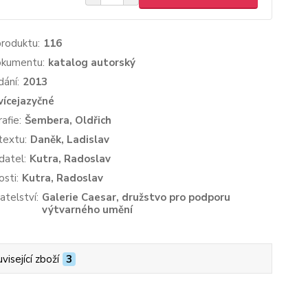
produktu:
116
okumentu:
katalog autorský
dání:
2013
vícejazyčné
afie:
Šembera, Oldřich
textu:
Daněk, Ladislav
datel:
Kutra, Radoslav
sti:
Kutra, Radoslav
atelství:
Galerie Caesar, družstvo pro podporu
výtvarného umění
visející zboží
3