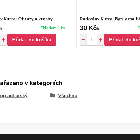
v Kutra: Obrazy a kresby
Radoslav Kutra: Bytí v malb
30 Kč
Skladem 1 ks
S
/
ks
/
ks
Přidat do košíku
Přidat do ko
zařazeno v kategoriích
og autorský
Všechno