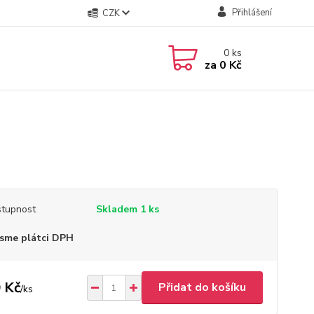
Přihlášení
CZK
0
ks
za
0 Kč
tupnost
Skladem 1 ks
sme plátci DPH
 Kč
Přidat do košíku
/
ks