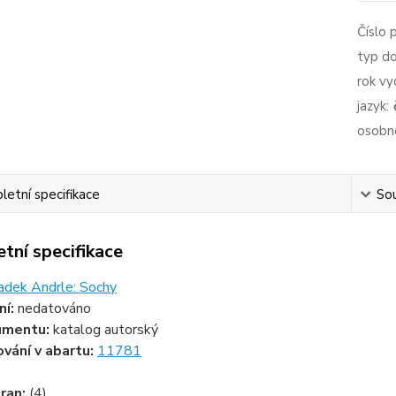
Číslo 
typ d
rok vy
jazyk:
osobno
etní specifikace
Sou
tní specifikace
adek Andrle: Sochy
ní:
nedatováno
umentu:
katalog autorský
ování v abartu:
11781
ran:
(4)