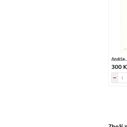
Andrle,
300 K
Zboží 