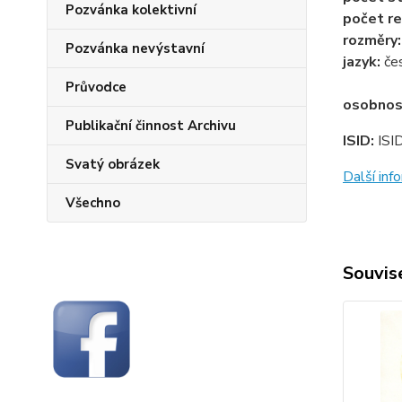
Pozvánka kolektivní
počet re
rozměry
Pozvánka nevýstavní
jazyk:
če
Průvodce
osobnos
Publikační činnost Archivu
ISID:
ISI
Svatý obrázek
Další in
Všechno
Souvise