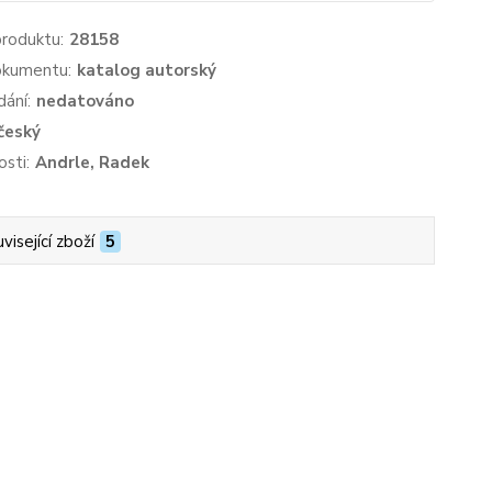
produktu:
28158
okumentu:
katalog autorský
dání:
nedatováno
český
sti:
Andrle, Radek
visející zboží
5