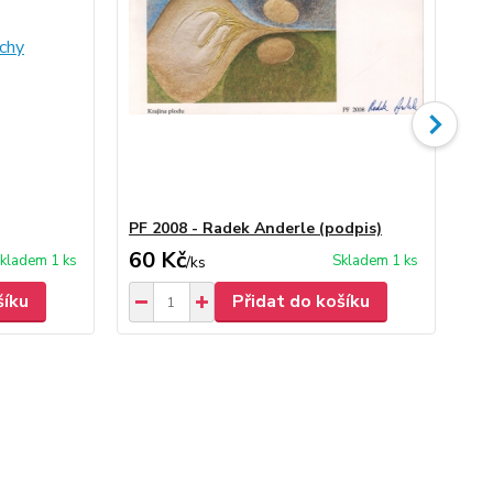
PF 2008 - Radek Anderle (podpis)
Ra
60 Kč
30
kladem 1 ks
Skladem 1 ks
/
ks
šíku
Přidat do košíku