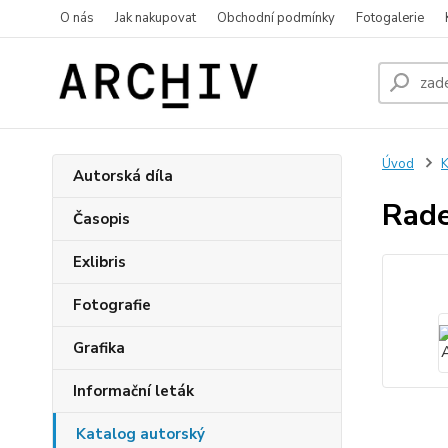
O nás
Jak nakupovat
Obchodní podmínky
Fotogalerie
Úvod
K
Autorská díla
Rade
Časopis
Exlibris
Fotografie
Grafika
Informační leták
Katalog autorský