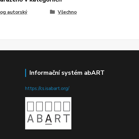
og autorský
Všechno
Informační systém abART
https://cs.isabart.org/