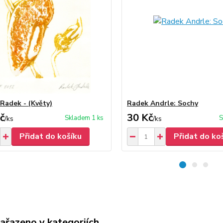
 Radek - (Květy)
Radek Andrle: Sochy
č
30 Kč
Skladem 1 ks
S
/
ks
/
ks
Přidat do košíku
Přidat do ko
zařazeno v kategoriích