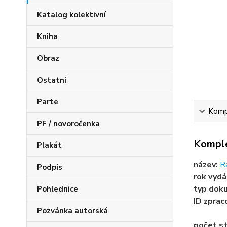
Katalog kolektivní
Kniha
Obraz
Ostatní
Parte
Kompl
PF / novoročenka
Komple
Plakát
název:
R
Podpis
rok vydá
typ dok
Pohlednice
ID zprac
Pozvánka autorská
počet st