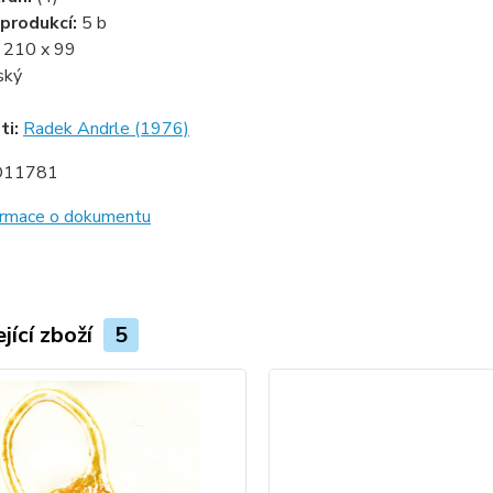
produkcí:
5 b
:
210 x 99
ský
ti:
Radek Andrle (1976)
D11781
formace o dokumentu
jící zboží
5