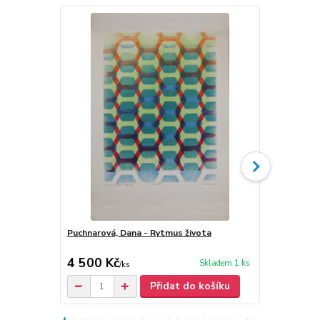
Puchnarová, Dana - Rytmus života
Dana Puchna
4 500 Kč
30 Kč
Skladem 1 ks
/
ks
Přidat do košíku