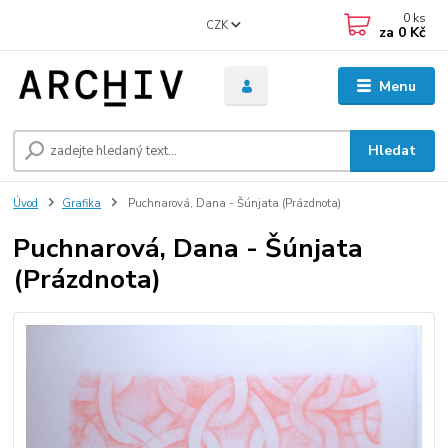
0
ks
CZK
za
0 Kč
Menu
Hledat
Úvod
Grafika
Puchnarová, Dana - Šúnjata (Prázdnota)
Puchnarová, Dana - Šúnjata
(Prázdnota)