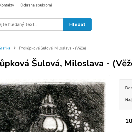
Kontakty
Ochrana soukromí
Hledat
rafika
Prokůpková Šulová, Miloslava - (Věže)
ůpková Šulová, Miloslava - (Věž
Dos
Nej
10