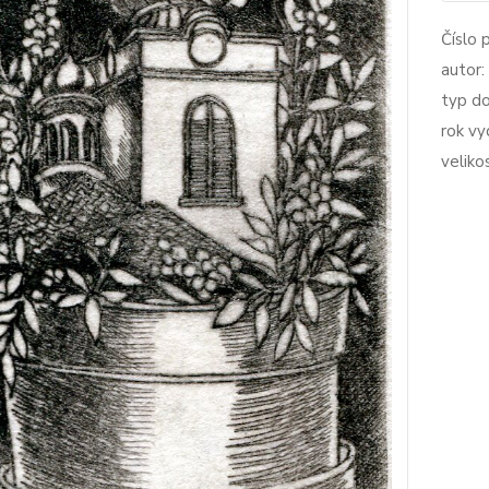
Číslo 
autor:
typ d
rok vy
veliko