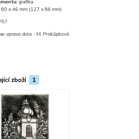
umentu:
grafika
:
80 x 46 mm (127 x 86 mm)
/57
o:
vpravo dole - M. Prokůpková
jící zboží
1