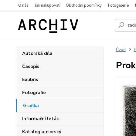
O nás
Jak nakupovat
Obchodní podmínky
Fotogalerie
Úvod
G
Autorská díla
Prok
Časopis
Exlibris
Fotografie
Grafika
Informační leták
Katalog autorský