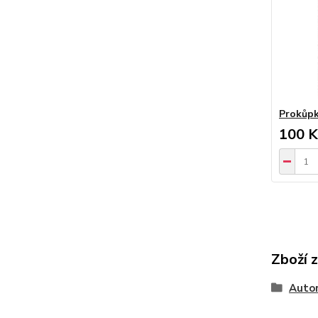
Prokůpk
100 K
Zboží 
Autor