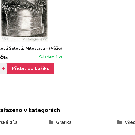
ová Šulová, Miloslava - (Věže)
č
Skladem 1 ks
/
ks
Přidat do košíku
zařazeno v kategoriích
ská díla
Grafika
Vše