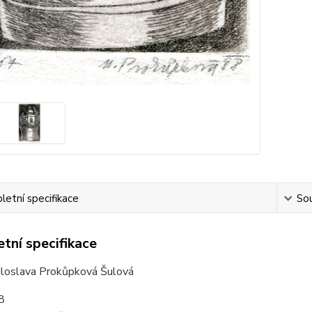
etní specifikace
Sou
tní specifikace
loslava Prokůpková Šulová
8