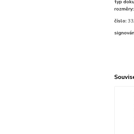
typ dok
rozměry
číslo:
33
signován
Souvise