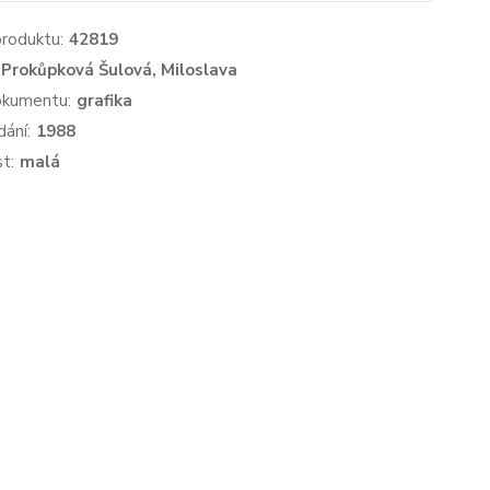
produktu:
42819
Prokůpková Šulová, Miloslava
okumentu:
grafika
dání:
1988
st:
malá