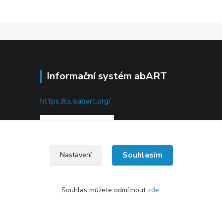
Informační systém abART
https://cs.isabart.org/
Souhlasím
Nastavení
Souhlas můžete odmítnout
zde
.