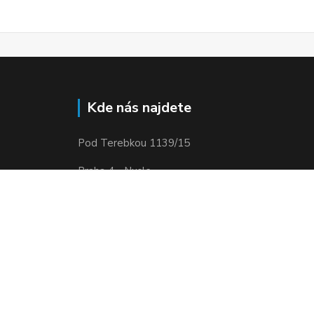
Kde nás najdete
Pod Terebkou 1139/15
Praha 4 - Nusle