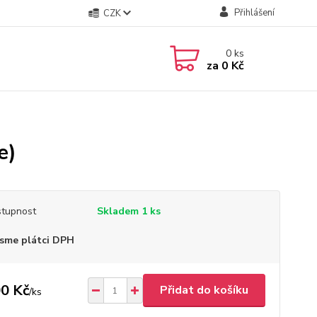
Přihlášení
CZK
0
ks
za
0 Kč
e)
tupnost
Skladem 1 ks
sme plátci DPH
0 Kč
Přidat do košíku
/
ks