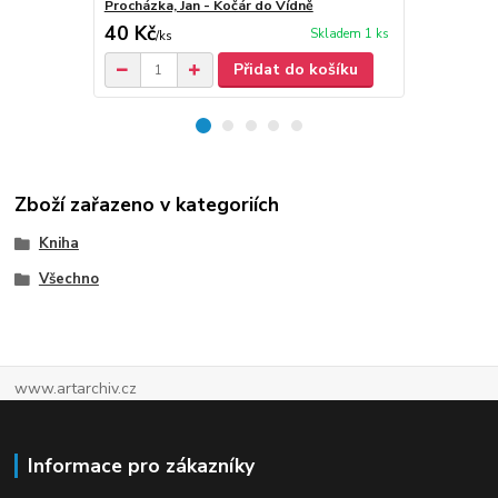
Procházka, Jan - Kočár do Vídně
Procházka, J
40 Kč
30 Kč
Skladem 1 ks
/
ks
/
ks
Přidat do košíku
Zboží zařazeno v kategoriích
Kniha
Všechno
www.artarchiv.cz
Informace pro zákazníky