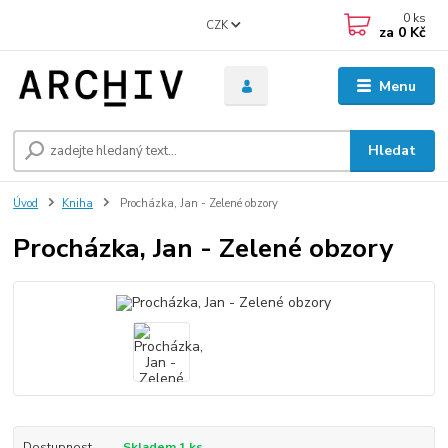
0
ks
CZK
za
0 Kč
Menu
Hledat
Úvod
Kniha
Procházka, Jan - Zelené obzory
Procházka, Jan - Zelené obzory
Dostupnost
Skladem 1 ks