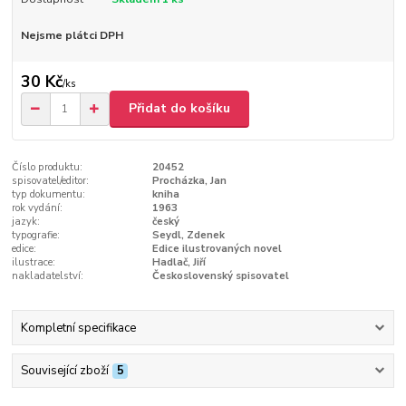
Nejsme plátci DPH
30 Kč
/
ks
Přidat do košíku
Číslo produktu:
20452
spisovatel/editor:
Procházka, Jan
typ dokumentu:
kniha
rok vydání:
1963
jazyk:
český
typografie:
Seydl, Zdenek
edice:
Edice ilustrovaných novel
ilustrace:
Hadlač, Jiří
nakladatelství:
Československý spisovatel
Kompletní specifikace
Související zboží
5