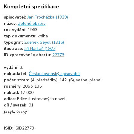
Kompletní specifikace
spisovatel:
Jan Procházka (1929)
název:
Zelené obzory
rok vydání:
1963
typ dokumentu:
kniha
typograf:
Zdenek Seydl (1916)
ilustrace:
Jiří Hadlač (1927)
ID zpracování v abartu:
22773
vydání:
3.
nakladatel:
Československý spisovatel
počet stran:
(4, předsádky), 142, (6), vazba, přebal
rozměry:
205 x 135
náklad:
17 000
edice:
Edice ilustrovaných novel
díl / svazek:
91
jazyk:
český
ISID:
ISID22773