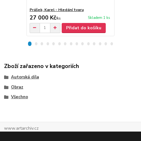
Prášek, Karel - Hledání tvaru
Karel Prášek
27 000 Kč
30 Kč
Skladem 1 ks
/
ks
/
ks
Přidat do košíku
Zboží zařazeno v kategoriích
Autorská díla
Obraz
Všechno
www.artarchiv.cz