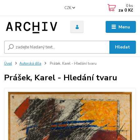
0
ks
CZK
za
0 Kč
Menu
Hledat
Úvod
Autorská díla
Prášek, Karel - Hledání tvaru
Prášek, Karel - Hledání tvaru