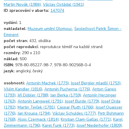
Martin Novák (1984)
,
Václav Ostádal (1941)
ID zpracování v abartu:
147074
vydání:
1.
nakladatel:
Muzeum umění Olomouc
,
Společnost Patrik Šimon -
Eminent
počet stran:
432, obálka
počet reprodukcí:
reprodukce téměř na každé straně
rozměry:
290 x 210
náklad:
500
ISBN:
978-80-85227-98-7, 978-80-902568-0-4
jazyk:
anglický, český
osobnosti:
Antonín Machek (1775)
,
Josef Bergler mladší (1753)
,
Vilém Kandler (1816)
,
Antonín Pucherna (1776)
,
Anton Gareis
(1793)
,
Jiří Döbler (1788)
,
Jan Berka (1759)
,
Antonín Herzinger
(1763)
,
Antonín Langweil (1791)
,
Josef Burde (1779)
,
Josef Drda
(1782)
,
Martin Tejček (1781)
,
Caspar Pluth (1766)
,
Josef Quaisser
(1776)
,
Jan Kroupa (1794)
,
Václav Schuldes (1777)
,
Petr Bohmann
(1768)
,
Alois Czermack (1814)
,
Kristian Clam-Gallas (1771)
,
Karel
Zimmermann (1796)
,
Karel Funk (1773)
,
Josef Niederhofer (1809)
,