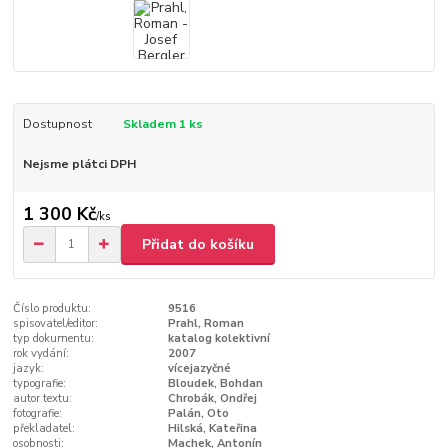
Dostupnost
Skladem 1 ks
Nejsme plátci DPH
1 300 Kč
/
ks
Přidat do košíku
Číslo produktu:
9516
spisovatel/editor:
Prahl, Roman
typ dokumentu:
katalog kolektivní
rok vydání:
2007
jazyk:
vícejazyčné
typografie:
Bloudek, Bohdan
autor textu:
Chrobák, Ondřej
fotografie:
Palán, Oto
překladatel:
Hilská, Kateřina
osobnosti:
Machek, Antonín