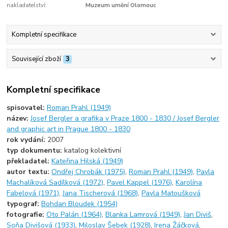
nakladatelství:
Muzeum umění Olomouc
Kompletní specifikace
Související zboží
3
Kompletní specifikace
spisovatel:
Roman Prahl (1949)
název:
Josef Bergler a grafika v Praze 1800 - 1830 / Josef Bergler
and graphic art in Prague 1800 - 1830
rok vydání:
2007
typ dokumentu:
katalog kolektivní
překladatel:
Kateřina Hilská (1949)
autor textu:
Ondřej Chrobák (1975)
,
Roman Prahl (1949)
,
Pavla
Machalíková Sadílková (1972)
,
Pavel Kappel (1976)
,
Karolína
Fabelová (1971)
,
Jana Tischerová (1968)
,
Pavla Matoušková
typograf:
Bohdan Bloudek (1954)
fotografie:
Oto Palán (1964)
,
Blanka Lamrová (1949)
,
Jan Diviš
,
Soňa Divišová (1933)
,
Miloslav Šebek (1928)
,
Irena Žáčková
,