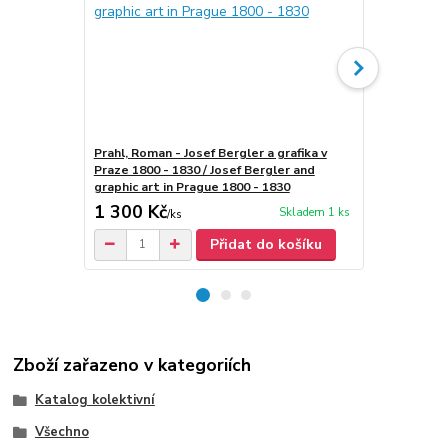
Prahl, Roman - Josef Bergler a grafika v
Posedlost 
Praze 1800 - 1830 / Josef Bergler and
umění v Praz
graphic art in Prague 1800 - 1830
1 300 Kč
30 Kč
Skladem 1 ks
/
ks
Přidat do košíku
Zboží zařazeno v kategoriích
Katalog kolektivní
Všechno