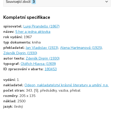
Související zboží
3
Kompletní specifikace
spisovatel:
Luigi Pirandello (1867)
název:
5 her a jedna aktovka
rok vydání:
1967
typ dokumentu:
kniha
překladatel:
Jan Vladislav (1923)
,
Alena Hartmanová (1925)
,
Zdeněk Digrin (1930)
autor textu:
Zdeněk Digrin (1930)
typograf:
Oldřich Hlavsa (1909)
ID zpracování v abartu:
180453
vydání:
1.
nakladatel:
Odeon, nakladatelství krásné literatury a umění, n.p.
počet stran:
343, [5], předsádky, vazba, přebal
rozměry:
205 x 135
náklad:
2500
jazyk:
český