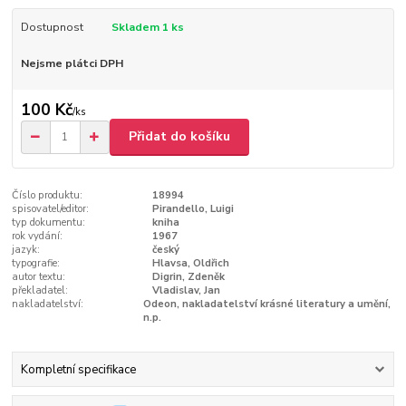
Dostupnost
Skladem 1 ks
Nejsme plátci DPH
100 Kč
/
ks
Přidat do košíku
Číslo produktu:
18994
spisovatel/editor:
Pirandello, Luigi
typ dokumentu:
kniha
rok vydání:
1967
jazyk:
český
typografie:
Hlavsa, Oldřich
autor textu:
Digrin, Zdeněk
překladatel:
Vladislav, Jan
nakladatelství:
Odeon, nakladatelství krásné literatury a umění,
n.p.
Kompletní specifikace