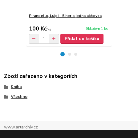
Pirandello, Luigi - 5 her a jedna aktovka
Pirandello, L
100 Kč
30 Kč
Skladem 1 ks
/
ks
Přidat do košíku
Zboží zařazeno v kategoriích
Kniha
Všechno
www.artarchiv.cz