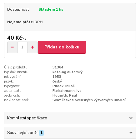
Dostupnost
Skladem 1 ks
Nejsme plátci DPH
40 Kč
/
ks
Přidat do košíku
Číslo produktu:
31364
typ dokumentu:
katalog autorský
rok vydání:
1953
jazyk:
český
typografie:
Pirdek, Miloš
autor textu:
Fleischmann, Ivo
osobnosti:
Hogarth, Paul
nakladatelství:
Svaz československých výtvarných umělců
Kompletní specifikace
Související zboží
1