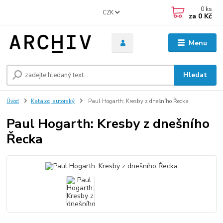
0
ks
CZK
za
0 Kč
Menu
Hledat
Úvod
Katalog autorský
Paul Hogarth: Kresby z dnešního Řecka
Paul Hogarth: Kresby z dnešního
Řecka