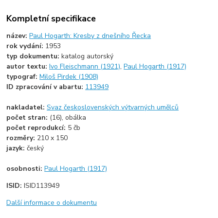
Kompletní specifikace
název:
Paul Hogarth: Kresby z dnešního Řecka
rok vydání:
1953
typ dokumentu:
katalog autorský
autor textu:
Ivo Fleischmann (1921)
,
Paul Hogarth (1917)
typograf:
Miloš Pirdek (1908)
ID zpracování v abartu:
113949
nakladatel:
Svaz československých výtvarných umělců
počet stran:
(16), obálka
počet reprodukcí:
5 čb
rozměry:
210 x 150
jazyk:
český
osobnosti:
Paul Hogarth (1917)
ISID:
ISID113949
Další informace o dokumentu