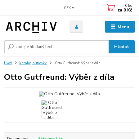
0
ks
CZK
za
0 Kč
Menu
Hledat
Úvod
Katalog autorský
Otto Gutfreund: Výběr z díla
Otto Gutfreund: Výběr z díla
Dostupnost
Skladem 1 ks