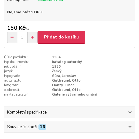
Nejsme plátci DPH
150 Kč
/
ks
Přidat do košíku
Číslo produktu:
2384
typ dokumentu:
katalog autorský
rok vydání:
1980
jazyk:
český
typografie:
Sůra, Jaroslav
autor textu:
Gutfreund, Otto
fotografie:
Honty, Tibor
osobnosti:
Gutfreund, Otto
nakladatelství:
Galerie výtvarného umění
Kompletní specifikace
Související zboží
16