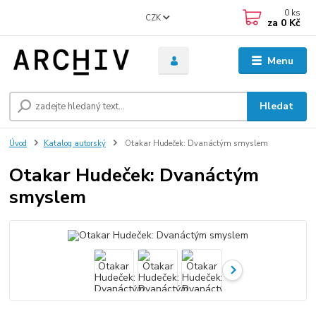
0
ks
CZK
za
0 Kč
Menu
Hledat
Úvod
Katalog autorský
Otakar Hudeček: Dvanáctým smyslem
Otakar Hudeček: Dvanáctým
smyslem