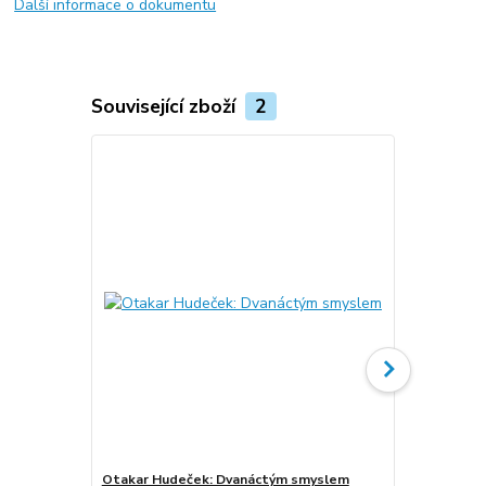
Další informace o dokumentu
Související zboží
2
Otakar Hudeček: Dvanáctým smyslem
Otakar Hude