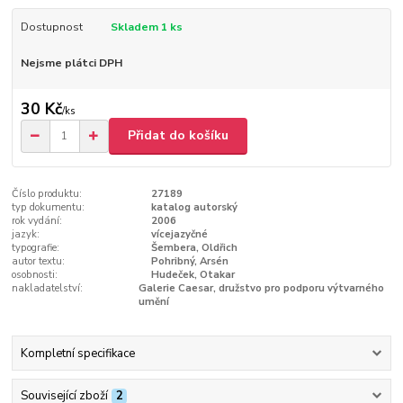
Dostupnost
Skladem 1 ks
Nejsme plátci DPH
30 Kč
/
ks
Přidat do košíku
Číslo produktu:
27189
typ dokumentu:
katalog autorský
rok vydání:
2006
jazyk:
vícejazyčné
typografie:
Šembera, Oldřich
autor textu:
Pohribný, Arsén
osobnosti:
Hudeček, Otakar
nakladatelství:
Galerie Caesar, družstvo pro podporu výtvarného
umění
Kompletní specifikace
Související zboží
2