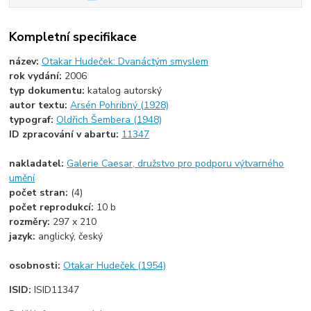
Kompletní specifikace
název:
Otakar Hudeček: Dvanáctým smyslem
rok vydání:
2006
typ dokumentu:
katalog autorský
autor textu:
Arsén Pohribný (1928)
typograf:
Oldřich Šembera (1948)
ID zpracování v abartu:
11347
nakladatel:
Galerie Caesar, družstvo pro podporu výtvarného
umění
počet stran:
(4)
počet reprodukcí:
10 b
rozměry:
297 x 210
jazyk:
anglický, český
osobnosti:
Otakar Hudeček (1954)
ISID:
ISID11347