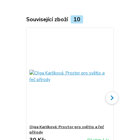
Související zboží
10
Olga Karlíková: Prostor pro světlo a řeč
Olga Karlík
přírody