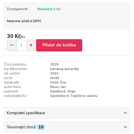
Dostupnost
Skladem 1 ks
Nejsme plátci DPH
30 Kč
/
ks
Přidat do košíku
Číslo produktu:
2529
typ dokumentu:
katalog autorský
rok vydání:
2010
jazyk:
český
typografie:
Holá, Eva
autor textu:
Rous, Jan
osobnosti:
Karlíková, Olga
nakladatelství:
Společnost Topičova salonu
Kompletní specifikace
Související zboží
10