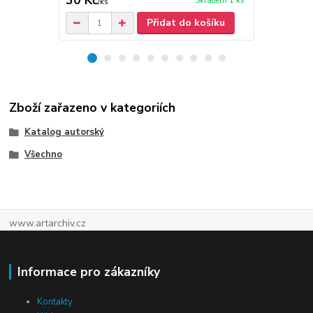
30 Kč
30 Kč
Skladem 1 ks
/
ks
/
ks
Přidat do košíku
Zboží zařazeno v kategoriích
Katalog autorský
Všechno
www.artarchiv.cz
Informace pro zákazníky
Kontakty