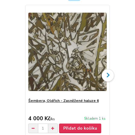
Šembera, Oldřich - Zasněžené haluze 6
Oldřich Šemb
4 000 Kč
40 Kč
Skladem 1 ks
/
ks
/
ks
Přidat do košíku