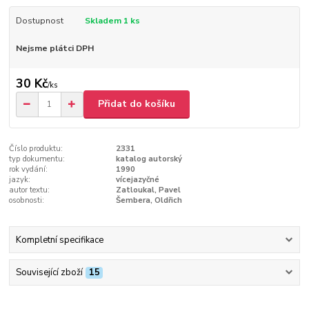
Dostupnost
Skladem 1 ks
Nejsme plátci DPH
30 Kč
/
ks
Přidat do košíku
Číslo produktu:
2331
typ dokumentu:
katalog autorský
rok vydání:
1990
jazyk:
vícejazyčné
autor textu:
Zatloukal, Pavel
osobnosti:
Šembera, Oldřich
Kompletní specifikace
Související zboží
15