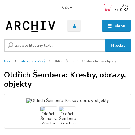
0
ks
CZK
za
0 Kč
Menu
Hledat
Úvod
Katalog autorský
Oldřich Šembera: Kresby, obrazy, objekty
Oldřich Šembera: Kresby, obrazy,
objekty