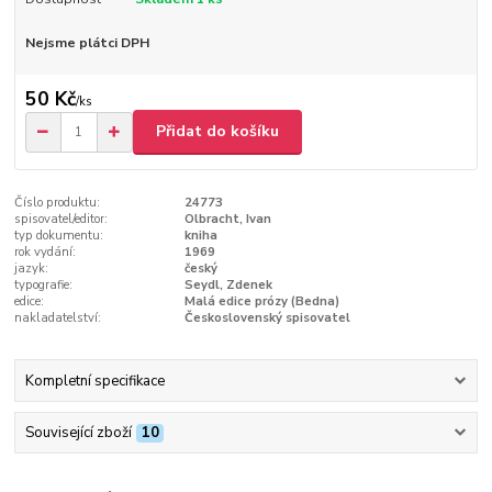
Nejsme plátci DPH
50 Kč
/
ks
Přidat do košíku
Číslo produktu:
24773
spisovatel/editor:
Olbracht, Ivan
typ dokumentu:
kniha
rok vydání:
1969
jazyk:
český
typografie:
Seydl, Zdenek
edice:
Malá edice prózy (Bedna)
nakladatelství:
Československý spisovatel
Kompletní specifikace
Související zboží
10