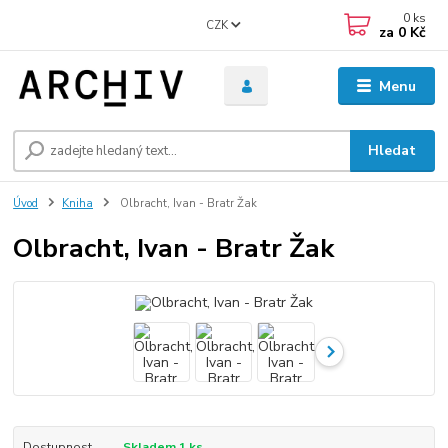
0
ks
CZK
za
0 Kč
Menu
Hledat
Úvod
Kniha
Olbracht, Ivan - Bratr Žak
Olbracht, Ivan - Bratr Žak
Dostupnost
Skladem 1 ks