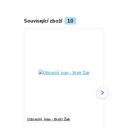
Související zboží
10
Olbracht, Ivan - Bratr Žak
Olbracht, Iv
Jesenia