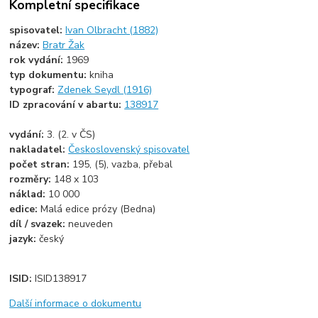
Kompletní specifikace
spisovatel:
Ivan Olbracht (1882)
název:
Bratr Žak
rok vydání:
1969
typ dokumentu:
kniha
typograf:
Zdenek Seydl (1916)
ID zpracování v abartu:
138917
vydání:
3. (2. v ČS)
nakladatel:
Československý spisovatel
počet stran:
195, (5), vazba, přebal
rozměry:
148 x 103
náklad:
10 000
edice:
Malá edice prózy (Bedna)
díl / svazek:
neuveden
jazyk:
český
ISID:
ISID138917
Další informace o dokumentu