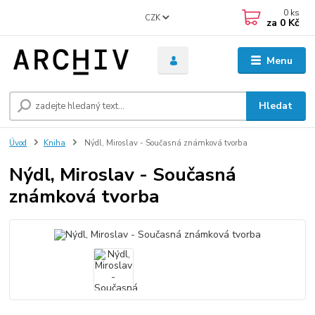
0
ks
CZK
za
0 Kč
Menu
Hledat
Úvod
Kniha
Nýdl, Miroslav - Současná známková tvorba
Nýdl, Miroslav - Současná
známková tvorba