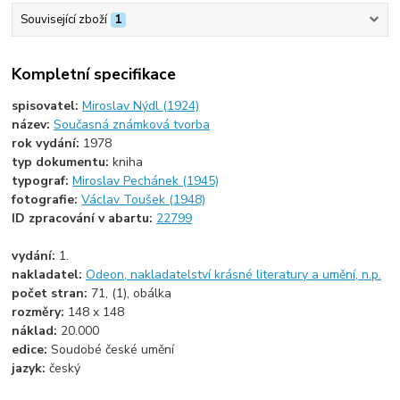
Související zboží
1
Kompletní specifikace
spisovatel:
Miroslav Nýdl (1924)
název:
Současná známková tvorba
rok vydání:
1978
typ dokumentu:
kniha
typograf:
Miroslav Pechánek (1945)
fotografie:
Václav Toušek (1948)
ID zpracování v abartu:
22799
vydání:
1.
nakladatel:
Odeon, nakladatelství krásné literatury a umění, n.p.
počet stran:
71, (1), obálka
rozměry:
148 x 148
náklad:
20.000
edice:
Soudobé české umění
jazyk:
český