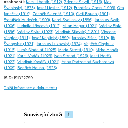
osobnosti:
Kamil Lhoták (1912)
,
Zdenek Seydl (1916)
,
Max
Švabinský (1873)
,
Josef Liesler (1912)
,
František Gross (1909)
,
Ota
Janeček (1919)
,
Zdeněk Sklenář (1910)
,
Cyril Bouda (1901)
,
František Hudeček (1909)
,
Karel Svolinský (1896)
,
Jaroslav Šváb
(1906)
,
Ludmila Jiřincová (1912)
,
Milan Hegar (1921)
,
Václav Fiala
(1896)
,
Václav Sivko (1923)
,
Vladimír Silovský (1891)
,
Vincenc
Vingler (1911)
,
Josef Kaplický (1899)
,
Jaroslav Fišer (1919)
,
Jiří
Švengsbír (1921)
,
Jaroslav Lukavský (1924)
,
Vojtěch Cinybulk
(1915)
,
Lumír Šindelář (1925)
,
Mario Stretti (1910)
,
Mirko Hanák
(1921)
,
Karel Vodák (1923)
,
Ivan Strnad (1926)
,
Josef Herčík
(1922)
,
Vladimír Kovářík (1921)
,
Anna Podzemná Suchardová
(1909)
,
Bedřich Housa (1926)
ISID:
ISID22799
Další informace o dokumentu
Související zboží
1