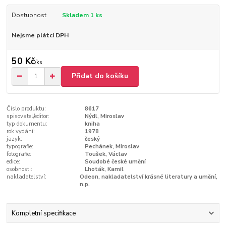
Dostupnost
Skladem 1 ks
Nejsme plátci DPH
50 Kč
/
ks
Přidat do košíku
Číslo produktu:
8617
spisovatel/editor:
Nýdl, Miroslav
typ dokumentu:
kniha
rok vydání:
1978
jazyk:
český
typografie:
Pechánek, Miroslav
fotografie:
Toušek, Václav
edice:
Soudobé české umění
osobnosti:
Lhoták, Kamil
nakladatelství:
Odeon, nakladatelství krásné literatury a umění,
n.p.
Kompletní specifikace